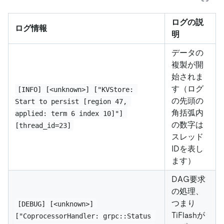
ログの説
ログ情報
明
データの
複製が開
始されま
す（ログ
[INFO] [<unknown>] ["KVStore: 
の先頭の
Start to persist [region 47, 
角括弧内
applied: term 6 index 10]"] 
の数字は
[thread_id=23]
スレッド
IDを表し
ます）
DAG要求
の処理、
つまり
[DEBUG] [<unknown>] 
TiFlashが
["CoprocessorHandler: grpc::Status 