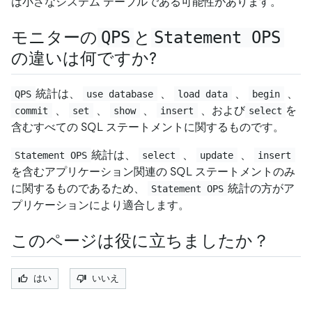
は小さなシステム テーブルである可能性があります。
モニターの
QPS
と
Statement OPS
の違いは何ですか?
統計は、
、
、
、
QPS
use database
load data
begin
、
、
、
、および
を
commit
set
show
insert
select
含むすべての SQL ステートメントに関するものです。
統計は、
、
、
Statement OPS
select
update
insert
を含むアプリケーション関連の SQL ステートメントのみ
に関するものであるため、
統計の方がア
Statement OPS
プリケーションにより適合します。
このページは役に立ちましたか？
はい
いいえ