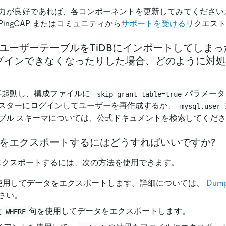
力が良好であれば、各コンポーネントを更新してみてください
ingCAP またはコミュニティから
サポートを受ける
リクエスト
LユーザーテーブルをTiDBにインポートしてしま
グインできなくなったりした場合、どのように対処
を再起動し、構成ファイルに
パラメータ
-skip-grant-table=true
スターにログインしてユーザーを再作成するか、
mysql.user
ブル スキーマについては、公式ドキュメントを検索してくだ
ータをエクスポートするにはどうすればいいですか?
タをエクスポートするには、次の方法を使用できます。
g を使用してデータをエクスポートします。詳細については、
Dum
さい。
と
句を使用してデータをエクスポートします。
WHERE