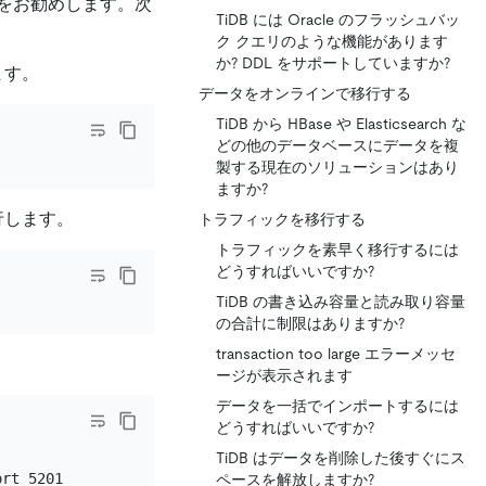
をお勧めします。次
TiDB には Oracle のフラッシュバッ
ク クエリのような機能があります
か? DDL をサポートしていますか?
ます。
データをオンラインで移行する
TiDB から HBase や Elasticsearch な
どの他のデータベースにデータを複
製する現在のソリューションはあり
ますか?
行します。
トラフィックを移行する
トラフィックを素早く移行するには
どうすればいいですか?
TiDB の書き込み容量と読み取り容量
の合計に制限はありますか?
transaction too large エラーメッセ
ージが表示されます
データを一括でインポートするには
どうすればいいですか?
TiDB はデータを削除した後すぐにス
rt 5201

ペースを解放しますか?