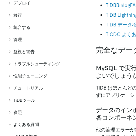
デプロイ
TiDBBinlogF
TiDB Ligh
移行
TiDB データ
統合する
TiCDC よく
管理
完全なデー
監視と警告
トラブルシューティング
MySQL で
よいでしょうか
性能チューニング
TiDB はほとん
チュートリアル
ずにアプリケーショ
TiDBツール
データのイン
参照
各コンポーネ
よくある質問
他の論理エラーが