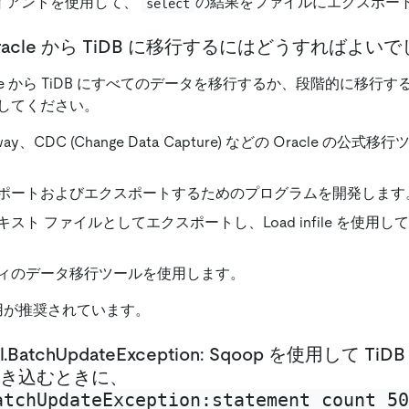
ライアントを使用して、
の結果をファイルにエクスポー
select
Oracle から TiDB に移行するにはどうすればよい
acle から TiDB にすべてのデータを移行するか、段階的に移
してください。
ay、CDC (Change Data Capture) などの Oracle の公
ポートおよびエクスポートするためのプログラムを開発します
スト ファイルとしてエクスポートし、Load infile を使用
ィのデータ移行ツールを使用します。
用が推奨されています。
ql.BatchUpdateException: Sqoop を使用して T
き込むときに、
atchUpdateException:statement count 50