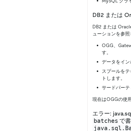
MySQL ク
DB2 または 
DB2 または Or
ューションを参照
OGG、Gatew
す。
データをイン
スプールをテキ
トします。
サードパーテ
現在はOGGの使
エラー: java.s
batches
で書
java.sql.B