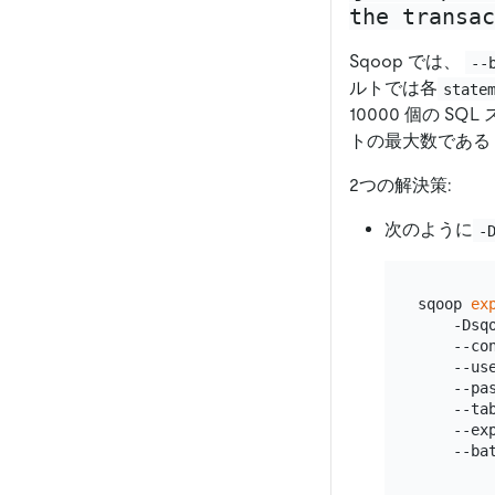
the transac
Sqoop では、
--
ルトでは各
state
10000 個の 
トの最大数である 
2つの解決策:
次のように
-
sqoop 
ex
    -Dsq
    --co
    --us
    --pa
    --ta
    --ex