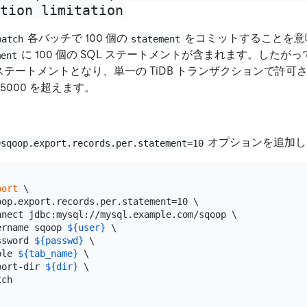
tion limitation
各バッチで 100 個の
をコミットすることを意
batch
statement
に 100 個の SQL ステートメントが含まれます。したがって、1
ment
SQL ステートメントとなり、単一の TiDB トランザクションで許
5000 を超えます。
オプションを追加し
Dsqoop.export.records.per.statement=10
port
 \

oop.export.records.per.statement=10 \

nnect jdbc:mysql://mysql.example.com/sqoop \

ername sqoop 
${user}
 \

ssword 
${passwd}
 \

ble 
${tab_name}
 \

port-dir 
${dir}
 \
