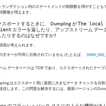
DB トランザクション内のステートメントの制限数を増やすこと
消費量が増えます。
The local
ポートするときに、 Dumpling が
ient
エラーを返したり、アップストリーム デー
したりするのはなぜですか?
原因が考えられます。
の主キーが均等に分散されていません (たとえば、
SHARD_ROW_
ーム データベースは TiDB であり、エクスポートされたテー
。
mpling はエクスポート用に過度に大きなデータ チャンクを分
信します。この問題を解決するには、最新バージョンのDumpl
Oracle のフラッシュバック クエリのような機能があり