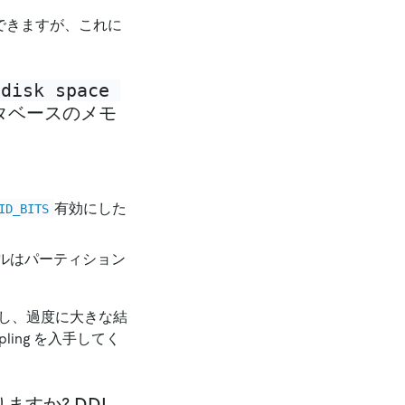
もできますが、これに
 disk space 
タベースのメモ
有効にした
ID_BITS
ブルはパーティション
割し、過度に大きな結
ing を入手してく
ますか? DDL