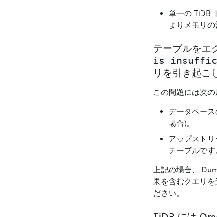
単一の Ti
よりメモリの
テーブルをエクス
is insuffic
リを引き起こ
この問題には次の
データベース
場合)。
アップストリ
テーブルです
上記の場合、 Du
果を含むクエリを送
ださい。
TiDB には 