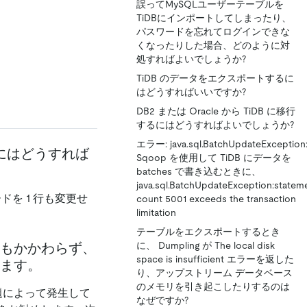
誤ってMySQLユーザーテーブルを
TiDBにインポートしてしまったり、
パスワードを忘れてログインできな
くなったりした場合、どのように対
処すればよいでしょうか?
TiDB のデータをエクスポートするに
はどうすればいいですか?
DB2 または Oracle から TiDB に移行
するにはどうすればよいでしょうか?
エラー: java.sql.BatchUpdateException
るにはどうすれば
Sqoop を使用して TiDB にデータを
batches で書き込むときに、
java.sql.BatchUpdateException:statem
ドを 1 行も変更せ
count 5001 exceeds the transaction
limitation
テーブルをエクスポートするとき
に、 Dumpling が The local disk
もかかわらず、
space is insufficient エラーを返した
れます。
り、アップストリーム データベース
のメモリを引き起こしたりするのは
題によって発生して
なぜですか?