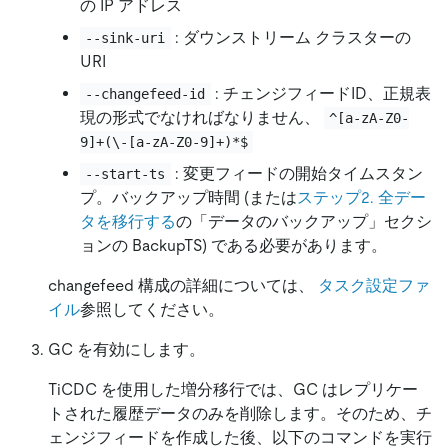
の IP アドレス
: ダウンストリーム クラスターの
--sink-uri
URI
: チェンジフィードID、正規表
--changefeed-id
現の形式でなければなりません、
^[a-zA-Z0-
9]+(\-[a-zA-Z0-9]+)*$
: 変更フィードの開始タイムスタン
--start-ts
プ。バックアップ時間 (または
ステップ2. 全デー
タを移行する
の「データのバックアップ」セクシ
ョンの BackupTS) である必要があります。
changefeed 構成の詳細については、
タスク設定ファ
イル
参照してください。
GC を有効にします。
TiCDC を使用した増分移行では、GC はレプリケー
トされた履歴データのみを削除します。そのため、チ
ェンジフィードを作成した後、以下のコマンドを実行