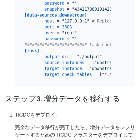
password
 = 
""
snapshot
 = 
"434217889191428107"
# Set 
[data-sources.downstream]
host
 = 
"127.0.0.1"
# Replace the value
port
 = 
3306
user
 = 
"root"
password
 = 
""
######################### Task config ########
[task]
output-dir
 = 
"./output"
source-instances
 = [
"upstream"
]

target-instance
 = 
"downstream"
target-check-tables
 = [
"*.*"
ステップ3. 増分データを移行する
TiCDCをデプロイ。
完全なデータ移行が完了したら、増分データをレプリ
ケートするための TiCDC クラスターをデプロイして