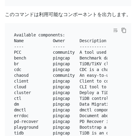
このコマンドは利用可能なコンポーネントを出力します。
Available components:

Name            Owner      Description

----            -----      -----------

PCC             community  A tool used to capture 
bench           pingcap    Benchmark database with 
br              pingcap    TiDB/TiKV cluster backup
cdc             pingcap    CDC is a change data ca
chaosd          community  An easy-to-use Chaos En
client          pingcap    Client to connect playgr
cloud           pingcap    CLI tool to manage TiDB 
cluster         pingcap    Deploy a TiDB cluster 
f
ctl             pingcap    TiDB controller suite

dm              pingcap    Data Migration Platform 
dmctl           pingcap    dmctl component of Data 
errdoc          pingcap    Document about TiDB erro
pd-recover      pingcap    PD Recover is a disaste
playground      pingcap    Bootstrap a 
local
 TiDB 
tidb            pingcap    TiDB is an open 
source
 