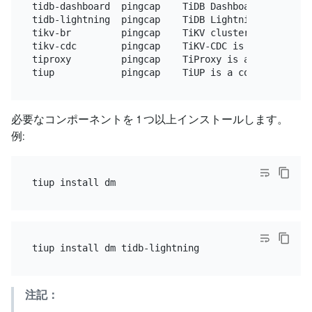
tidb-dashboard  pingcap    TiDB Dashboard is a Web
tidb-lightning  pingcap    TiDB Lightning is a too
tikv-br         pingcap    TiKV cluster backup rest
tikv-cdc        pingcap    TiKV-CDC is a change da
tiproxy         pingcap    TiProxy is a database p
tiup            pingcap    TiUP is a command-line 
必要なコンポーネントを 1 つ以上インストールします。
例:
注記：