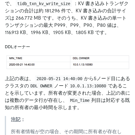
で、
：KV 書き込みトランザク
tidb_txn_kv_write_size
ションの合計は約 181,296 件で、KV 書き込みの合計サイ
ズは 266.772 MB です。そのうち、KV 書き込みの単一ト
ランザクションの最大 P999、P99、P90、P80 値は、
116.913 KB、1.996 KB、1.905 KB、1.805 KB です。
DDLオーナー
上記の表は、
から5ノード目にある
2020-05-21 14:40:00
クラスタの
ノード
であるこ
DDL OWNER
10.0.1.13:10080
とを示しています。所有者が変更された場合、上記の表に
は複数のデータ行が存在し、
列目は対応する既
Min_Time
知の所有者の最小時間を示します。
注記：
所有者情報が空の場合、その期間に所有者が存在し