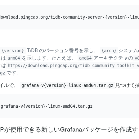
TiDB のバージョン番号を示し、
システム
{version}
{arch}
たは
を示します。たとえば、
アーキテクチャの
arm64
amd64
v
クは
https://download.pingcap.org/tidb-community-toolkit-
です。
gz
イルで、
見つけて
grafana-v{version}-linux-amd64.tar.gz
iUPが使用できる新しいGrafanaパッケージを作成