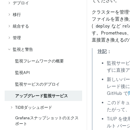
てください。
デプロイ
クラスターを管理
移行
ファイルを置き換
(
など
deploy
rel
統合する
す。Prometheus
管理
直接置き換えるの
監視と警告
注記：
監視フレームワークの概要
監視サービ
ずに直接ア
監視API
新しいバー
監視サービスのデプロイ
レード後に
GitHub で
アップグレード監視サービス
このドキュ
TiDBダッシュボード
たがって、
Grafanaスナップショットのエクス
TiUP を
ポート
ルト バー