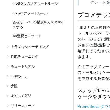
グレードを
TiDBクラスタアラートルール
TiFlashアラートルール
プロメテウ
監視サーバーの構成をカスタマイ
TiDB との互換性
ズする
トール パッケージ
BR監視とアラート
のバージョンは固定
ジョンの新機能に
トラブルシューティング
選択してください
きます。
性能チューニング
次のアップグレード手
チュートリアル
ストール パッケー
TiDBツール
を作成する必要が
参照
ステップ1. P
ケージをダウ
よくある質問
リリースノート
Prometheus 