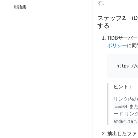
す。
用語集
ステップ2. T
する
TiDBサー
ポリシー
に同
ヒント：
リンク内の
ま
amd64
ード リン
amd64.tar.
抽出したファ