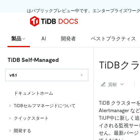
 はパブリックプレビュー中です。エンタープライズワー
製品
AI
開発者
ベストプラクティス
TiDB Self-Managed
TiDB
v8.1
貢献
ドキュメントホーム
TiDB クラスターを
TiDBセルフマネージドについて
Alertmanag
TiUP中に新しく
クイックスタート
イされる監視サー
開発する
せん。最新バージ