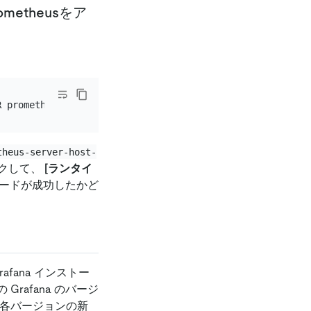
metheusをア
theus-server-host-
クして、
[ランタイ
グレードが成功したかど
afana インストー
rafana のバージ
、各バージョンの新