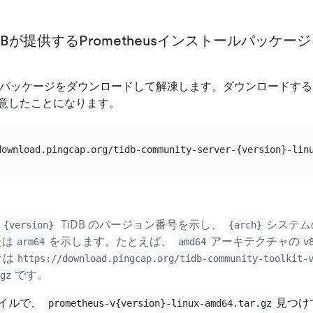
iDBが提供するPrometheusインストールパッケ
バーパッケージをダウンロードして解凍します。ダウンロードす
意したことになります。
TiDB のバージョン番号を示し、
システム
{version}
{arch}
たは
を示します。たとえば、
アーキテクチャの
arm64
amd64
v
クは
https://download.pingcap.org/tidb-community-toolkit-
です。
gz
イルで、
見つけ
prometheus-v{version}-linux-amd64.tar.gz