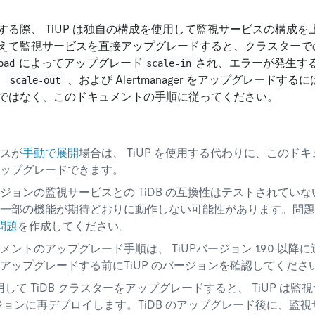
する際、 TiUP は独自の構成を使用して監視サービスの構成
えて監視サービスを直接アップグレードすると、クラスターでの
によってアップグレード
され、エラーが発生す
oad
scale-in
、
、および Alertmanager をアップグレードす
scale-out
ではなく、このドキュメントの手順に従ってください。
スが
手動で展開
場合は、 TiUP を使用する代わりに、このド
ップグレードできます。
ジョンの監視サービスとの TiDB の互換性はテストされてい
一部の機能が期待どおりに動作しない可能性があります。問題
問題
を作成してください。
メントのアップグレード手順は、 TiUPバージョン 1.9.0 以
アップグレードする前にTiUP のバージョンを確認してくださ
使用して TiDB クラスターをアップグレードすると、 TiUP は
ジョンに再デプロイします。TiDB のアップグレード後に、監