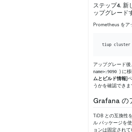
ステップ4. 新
ップグレード
Prometheu
アップグレード後、
) に
name>:9090
ムとビルド情報]
ペ
うかを確認できま
Grafana
TiDB との互換性
ル パッケージを使
ョンは固定されてい