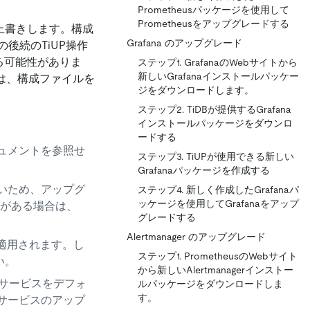
Prometheusパッケージを使用して
Prometheusをアップグレードする
を上書きします。構成
Grafana のアップグレード
後続のTiUP操作
る可能性がありま
ステップ1. GrafanaのWebサイトから
新しいGrafanaインストールパッケー
るには、構成ファイルを
ジをダウンロードします。
ステップ2. TiDBが提供するGrafana
インストールパッケージをダウンロ
ードする
キュメントを参照せ
ステップ3. TiUPが使用できる新しい
Grafanaパッケージを作成する
ないため、アップグ
ステップ4. 新しく作成したGrafanaパ
ッケージを使用してGrafanaをアップ
がある場合は、
グレードする
Alertmanager のアップグレード
降に適用されます。し
ステップ1. PrometheusのWebサイト
い。
から新しいAlertmanagerインストー
監視サービスをデフォ
ルパッケージをダウンロードしま
す。
視サービスのアップ