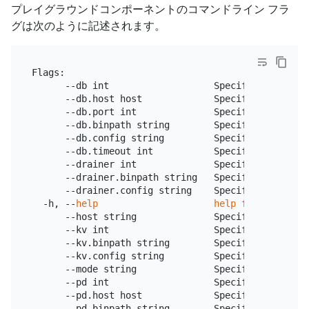
プレイグラウンドコンポーネントのコマンドライン フラ
グは次のように記述されます。
Flags:

      --db int                   Specify the numbe
      --db.host host             Specify the listen
      --db.port int              Specify the port o
      --db.binpath string        Specify the TiDB 
      --db.config string         Specify the TiDB 
      --db.timeout int           Specify TiDB maxi
      --drainer int              Specify Drainer da
      --drainer.binpath string   Specify the locat
      --drainer.config string    Specify the Draine
  -h, --
help
help
for
 tiup

      --host string              Specify the liste
      --kv int                   Specify the numbe
      --kv.binpath string        Specify the TiKV 
      --kv.config string         Specify the TiKV 
      --mode string              Specify the playg
      --pd int                   Specify the numbe
      --pd.host host             Specify the listen
      --pd.binpath string        Specify the PD in