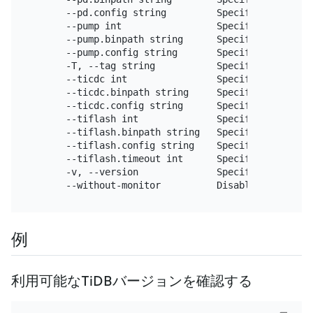
      --pd.config string         Specify the PD in
      --pump int                 Specify the numbe
      --pump.binpath string      Specify the locat
      --pump.config string       Specify the Pump 
      -T, --tag string           Specify a tag 
for
      --ticdc int                Specify the numbe
      --ticdc.binpath string     Specify the TiCDC
      --ticdc.config string      Specify the TiCDC
      --tiflash int              Specify the numbe
      --tiflash.binpath string   Specify the TiFla
      --tiflash.config string    Specify the TiFla
      --tiflash.timeout int      Specify TiFlash m
      -v, --version              Specify the versio
      --without-monitor          Disable the monit
例
利用可能なTiDBバージョンを確認する