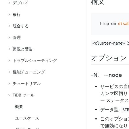
構文
デプロイ
移行
tiup dm 
disa
統合する
管理
<cluster-name>
監視と警告
オプション
トラブルシューティング
性能チューニング
-N、--node
チュートリアル
サービスの自
カンマ区切りリ
TiDB ツール
ー ステータ
概要
データ型:
ST
ユースケース
このオプショ
で無効になり