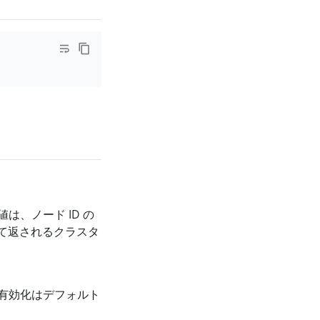
、ノード ID の
て返されるクラスタ
有効化はデフォルト