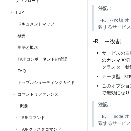
ダウンロード
注記：
TiUP
オ
-R, --role
ドキュメントマップ
致するサービス
概要
-R、--役割
用語と概念
サービスの自
TiUPコンポーネントの管理
のカンマ区切
クラスター状
FAQ
データ型:
ST
トラブルシューティングガイド
このオプショ
で無効になり
コマンドリファレンス
注記：
概要
オ
-N, --node
TiUPコマンド
致するサービス
TiUPクラスタコマンド