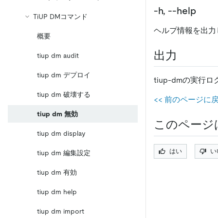
-h, --help
TiUP DMコマンド
ヘルプ情報を出力
概要
出力
tiup dm audit
tiup dm デプロイ
tiup-dmの実行ロ
tiup dm 破壊する
<
<
前のページに戻る
tiup dm 無効
このページ
tiup dm display
はい
い
tiup dm 編集設定
tiup dm 有効
tiup dm help
tiup dm import