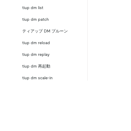
tiup dm list
tiup dm patch
ティアップ DM プルーン
tiup dm reload
tiup dm replay
tiup dm 再起動
tiup dm scale-in
tiup dm scale-out
tiup dm スタート
製品
エコシステム
tiup dm ストップ
TiDB Cloud Starter
TiKV
TiDB Cloud Dedicated
TiFlash
tiup dm template
TiDB Self-Managed
OSS Insight