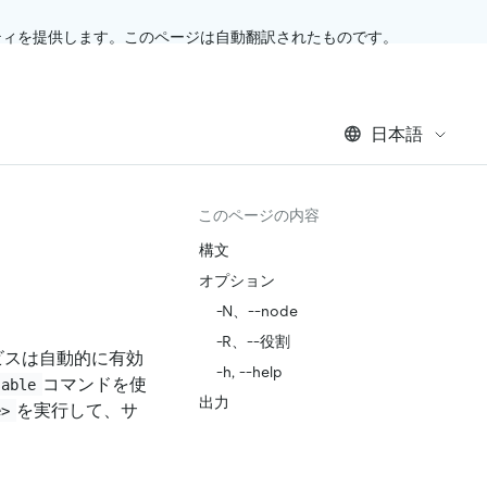
ティを提供します。このページは自動翻訳されたものです。
日本語
このページの内容
構文
オプション
-N、--node
-R、--役割
ビスは自動的に有効
-h, --help
コマンドを使
sable
出力
を実行して、サ
e>