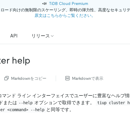
📣
TiDB Cloud Premium
クロード向けの無制限のスケーリング、即時の弾力性、高度なセキュリ
原文はこちらからご覧ください。
API
リリース
ter help
Markdownをコピー
Markdownで表示
ter は、コマンド ライン インターフェイスでユーザーに豊富なヘル
ドまたは
オプションで取得できます。
--help
tiup cluster h
と同等です。
ter <command> --help