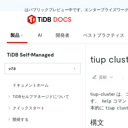
 はパブリックプレビュー中です。エンタープライズワー
製品
AI
開発者
ベストプラクティス
TiDB Self-Managed
tiup clus
v7.5
貢献
ドキュメントホーム
tiup-clus
TiDBセルフマネージドについて
す。
コマン
help
本的に
tiup clus
クイックスタート
開発する
構文