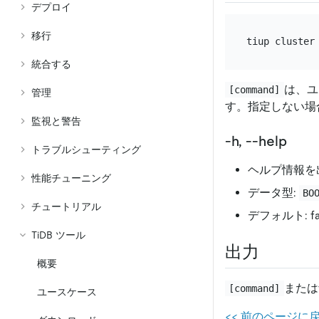
デプロイ
移行
tiup cluster
統合する
は、ユ
[command]
管理
す。指定しない場合は
監視と警告
-h, --help
トラブルシューティング
ヘルプ情報を
性能チューニング
データ型:
BO
チュートリアル
デフォルト: fa
TiDB ツール
出力
概要
またはt
[command]
ユースケース
<
<
前のページに戻る