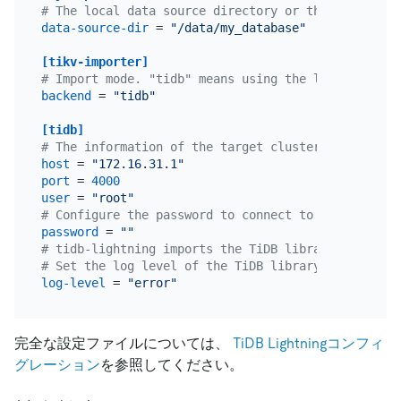
# The local data source directory or the URI of th
data-source-dir
 = 
"/data/my_database"
[tikv-importer]
# Import mode. "tidb" means using the logical impo
backend
 = 
"tidb"
[tidb]
# The information of the target cluster. The addre
host
 = 
"172.16.31.1"
port
 = 
4000
user
 = 
"root"
# Configure the password to connect to TiDB. Eithe
password
 = 
""
# tidb-lightning imports the TiDB library, and gen
# Set the log level of the TiDB library.
log-level
 = 
"error"
完全な設定ファイルについては、
TiDB Lightningコンフィ
グレーション
を参照してください。