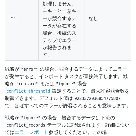
処理しません。
主キーと一意キ
ーが競合するデ
なし
""
ータが存在する
場合、後続のス
テップでエラー
が報告されま
す。
戦略が
の場合、競合するデータによってエラー
"error"
が発生すると、インポート タスクが直接終了します。戦
略が
または
場合、
"replace"
"ignore"
設定することで、最大許容競合数を
conflict.threshold
制御できます。デフォルト値は
9223372036854775807
で、ほぼすべてのエラーが許容されることを意味します。
戦略が
の場合、競合するデータは下流の
"ignore"
テーブルに記録されます。詳細につい
conflict_records
ては
エラーレポート
参照してください。この場