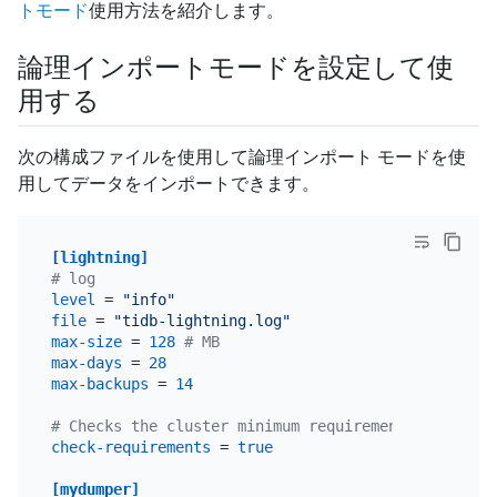
トモード
使用方法を紹介します。
論理インポートモードを設定して使
用する
次の構成ファイルを使用して論理インポート モードを使
用してデータをインポートできます。
[lightning]
# log
level
 = 
"info"
file
 = 
"tidb-lightning.log"
max-size
 = 
128
# MB
max-days
 = 
28
max-backups
 = 
14
# Checks the cluster minimum requirements before s
check-requirements
 = 
true
[mydumper]