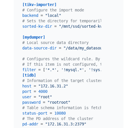
[tikv-importer]
# Configure the import mode
backend
 = 
"local"
# Sets the directory for temporarily storing t
sorted-kv-dir
 = 
"/mnt/ssd/sorted-kv-dir"
[mydumper]
# Local source data directory
data-source-dir
 = 
"/data/my_datasource/"
# Configures the wildcard rule. By default, al
# If this item is not configured, the "cannot 
filter
 = [
'*.*'
, 
'!mysql.*'
, 
'!sys.*'
, 
'!INFOR
[tidb]
# Information of the target cluster
host
 = 
"172.16.31.2"
port
 = 
4000
user
 = 
"root"
password
 = 
"rootroot"
# Table schema information is fetched from TiD
status-port
 = 
10080
# The PD address of the cluster
pd-addr
 = 
"172.16.31.3:2379"