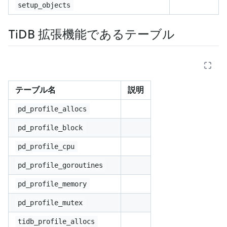
setup_objects
TiDB 拡張機能であるテーブル
テーブル名
説明
pd_profile_allocs
pd_profile_block
pd_profile_cpu
pd_profile_goroutines
pd_profile_memory
pd_profile_mutex
tidb_profile_allocs