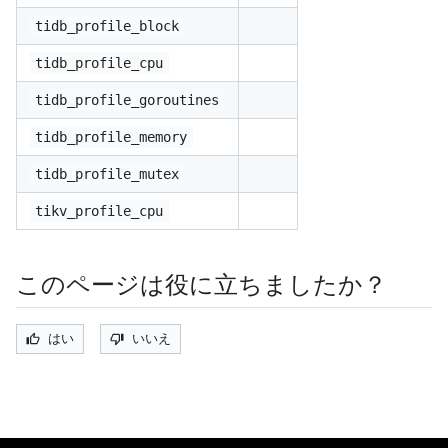
tidb_profile_block
tidb_profile_cpu
tidb_profile_goroutines
tidb_profile_memory
tidb_profile_mutex
tikv_profile_cpu
このページは役に立ちましたか？
はい
いいえ