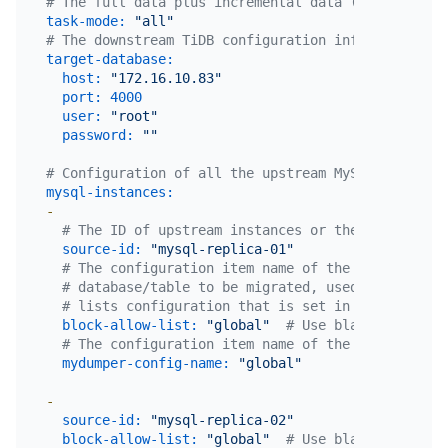
# The full data plus incremental data (all) migrat
task-mode:
"all"
# The downstream TiDB configuration information.
target-database:
host:
"172.16.10.83"
port:
4000
user:
"root"
password:
""
# Configuration of all the upstream MySQL instance
mysql-instances:
-
# The ID of upstream instances or the migration 
source-id:
"mysql-replica-01"
# The configuration item name of the block and a
# database/table to be migrated, used to quote t
# lists configuration that is set in the global 
block-allow-list:
"global"
# Use black-white-li
# The configuration item name of the dump proces
mydumper-config-name:
"global"
-
source-id:
"mysql-replica-02"
block-allow-list:
"global"
# Use black-white-li