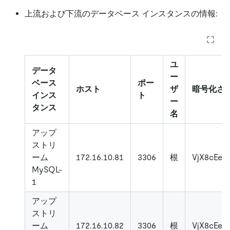
上流および下流のデータベース インスタンスの情報:
ユ
データ
ー
ベース
ポー
ホスト
ザ
暗号化さ
インス
ト
ー
タンス
名
アップ
ストリ
ーム
172.16.10.81
3306
根
VjX8cEeT
MySQL-
1
アップ
ストリ
ーム
172.16.10.82
3306
根
VjX8cEeT