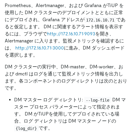
Prometheus、Alertmanager、および Grafana がTiUP を
使用した DM クラスターのデプロイメントとともに正常
にデプロイされ、Grafana アドレスが
であ
172.16.10.71
ると仮定します。 DM に関連するアラート情報を表示す
るには、ブラウザで
http://172.16.10.71:9093
を開き、
Alertmanager に入ります。監視メトリックを確認するに
は、
http://172.16.10.71:3000
に進み、DM ダッシュボード
を選択します。
DM クラスターの実行中、DM-master、DM-worker、お
よび dmctl はログを通じて監視メトリック情報を出力し
ます。各コンポーネントのログディレクトリは次のとおり
です。
DM マスター ログ ディレクトリ:
DM マ
--log-file
スター プロセス パラメーターによって指定されま
す。 DM がTiUPを使用してデプロイされている場
合、ログ ディレクトリは DM マスター ノードの
です。
{log_dir}