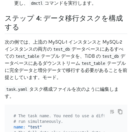
更し、
コマンドを実行します。
dmctl
ステップ 4: データ移行タスクを構成
する
次の例では、上流の MySQL-1 インスタンスと MySQL-2
インスタンスの両方の
データベースにあるすべ
test_db
ての
テーブル データを、TiDB の
デ
test_table
test_db
ータベースにあるダウンストリーム
テーブル
test_table
に完全データと増分データで移行する必要があることを前
提としています。モード。
タスク構成ファイルを次のように編集しま
task.yaml
す。
# The task name. You need to use a different name 
# run simultaneously.
name:
"test"