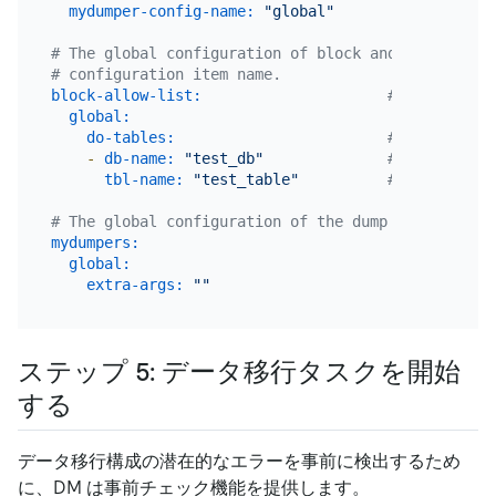
mydumper-config-name:
"global"
# The global configuration of block and allow list
# configuration item name.
block-allow-list:
# Use black-
global:
do-tables:
# The allow 
-
db-name:
"test_db"
# The databa
tbl-name:
"test_table"
# The name o
# The global configuration of the dump unit. Each 
mydumpers:
global:
extra-args:
""
ステップ 5: データ移行タスクを開始
する
データ移行構成の潜在的なエラーを事前に検出するため
に、DM は事前チェック機能を提供します。