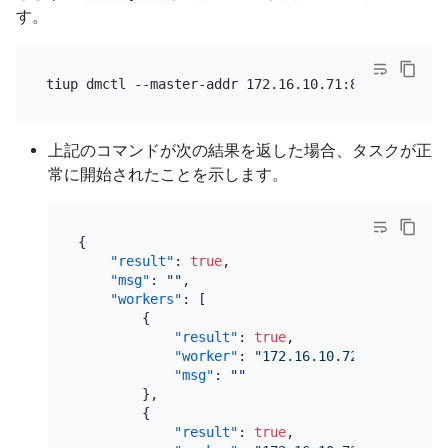
す。
上記のコマンドが次の結果を返した場合、タスクが正
常に開始されたことを示します。
{
"result"
:
true
,
"msg"
:
""
,
"workers"
:
[
{
"result"
:
true
,
"worker"
:
"172.16.10.72:8262"
,
"msg"
:
""
}
,
{
"result"
:
true
,