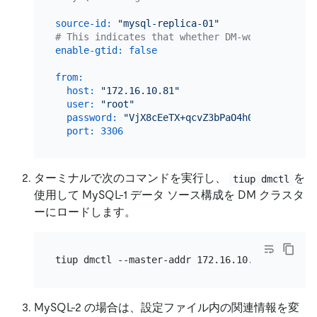
source-id:
"mysql-replica-01"
# This indicates that whether DM-worker uses G
enable-gtid:
false
from:
host:
"172.16.10.81"
user:
"root"
password:
"VjX8cEeTX+qcvZ3bPaO4h0C80pe/1aU="
port:
3306
ターミナルで次のコマンドを実行し、
を
tiup dmctl
使用して MySQL-1 データ ソース構成を DM クラスタ
ーにロードします。
MySQL-2 の場合は、設定ファイル内の関連情報を変