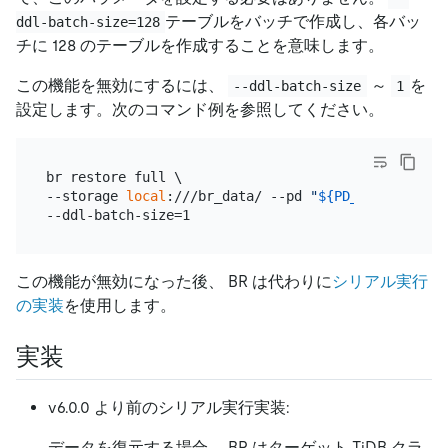
テーブルをバッチで作成し、各バッ
ddl-batch-size=128
チに 128 のテーブルを作成することを意味します。
この機能を無効にするには、
～
を
--ddl-batch-size
1
設定します。次のコマンド例を参照してください。
br restore full \

--storage 
local
:///br_data/ --pd 
"
${PD_IP}
:2379"
 -
この機能が無効になった後、 BR は代わりに
シリアル実行
の実装
を使用します。
実装
v6.0.0 より前のシリアル実行実装:
データを復元する場合、 BR はターゲット TiDB クラ