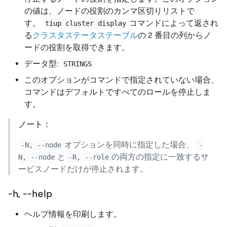
の値は、ノードの役割のカンマ区切りリストで
す。
コマンドによって返され
tiup cluster display
る
クラスタステータステーブル
の 2 番目の列からノ
ードの役割を取得できます。
データ型:
STRINGS
このオプションがコマンドで指定されていない場合、
コマンドはデフォルトですべてのロールを停止しま
す。
ノート：
オプションを同時に指定した場合、
-N, --node
-
と
の両方の指定に一致するサ
N, --node
-R, --role
ービスノードだけが停止されます。
-h, --help
ヘルプ情報を印刷します。