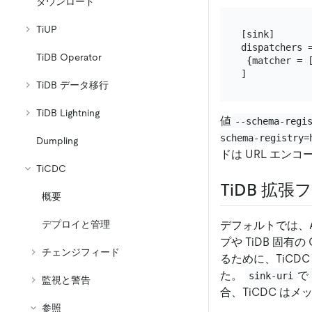
ダウンロード
TiUP
[sink]

dispatchers =
TiDB Operator
 {matcher = 
TiDB データ移行
TiDB Lightning
値
--schema-regi
schema-registry=
Dumpling
ドは URL エン
TiCDC
TiDB 拡
概要
デフォルトでは、A
デプロイと管理
プや TiDB 固有
チェンジフィード
るために、TiCDC
た。
で
sink-uri
監視と警告
合、TiCDC は
参照