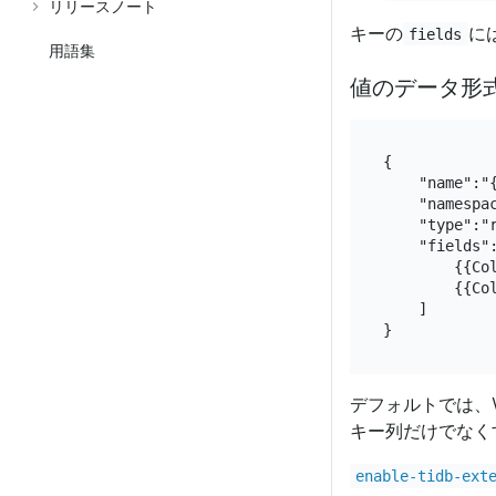
リリースノート
キーの
に
fields
用語集
値のデータ形
{

    "name":"{
    "namespac
    "type":"r
    "fields":
        {{Col
        {{Col
    ]

デフォルトでは、V
キー列だけでなく
enable-tidb-ext