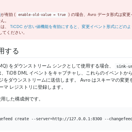
能
が有効 (
) の場合、Avro データ形式は変
enable-old-value = true
せん。
ては、
TiCDC が古い値機能を有効にすると、変更イベント形式にどの
してください。
用する
eue (MQ) をダウンストリーム シンクとして使用する場合、
sink-u
 は、TiDB DML イベントをキャプチャし、これらのイベントから
ジをダウンストリームに送信します。 Avro はスキーマの変
ーマ レジストリに登録します。
を使用した構成例です。
gefeed create --server=http://127.0.0.1:8300 --changefee