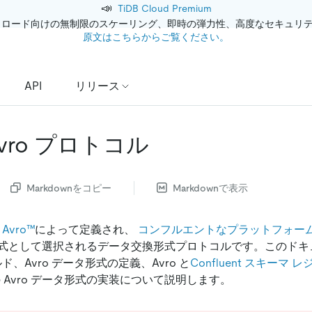
📣
TiDB Cloud Premium
クロード向けの無制限のスケーリング、即時の弾力性、高度なセキュリ
原文はこちらからご覧ください。
API
リリース
Avro プロトコル
Markdownをコピー
Markdownで表示
 Avro™
によって定義され、
コンフルエントなプラットフォー
式として選択されるデータ交換形式プロトコルです。このドキ
ルド、Avro データ形式の定義、Avro と
Confluent スキーマ 
での Avro データ形式の実装について説明します。