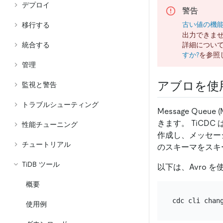
デプロイ
警告
古い値の機
移行する
出力できま
統合する
詳細につい
すか?
を参照
管理
アブロを使
監視と警告
トラブルシューティング
Message Qu
きます。 TiCDC
性能チューニング
作成し、メッセー
チュートリアル
のスキーマをスキ
TiDB ツール
以下は、Avro 
概要
cdc cli chan
使用例