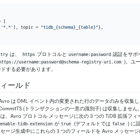
 [

[
'*.*'
], topic = 
"tidb_{schema}_{table}"
},

は、
プロトコルと
認証をサポー
stry
https
username:password
)。ユ
https://username:password@schema-registry-uri.com
コードする必要があります。
張フィールド
vro は DML イベント内の変更された行のデータのみを収集
の CommitTS (トランザクションの一意の識別子) は収集しま
 は、Avro プロトコル メッセージに次の 3 つの TiDB 拡張
が
(デフォルトでは
) に
enable-tidb-extension
true
false
メッセージ生成中にこれらの 3 つのフィールドを Avro メッセ