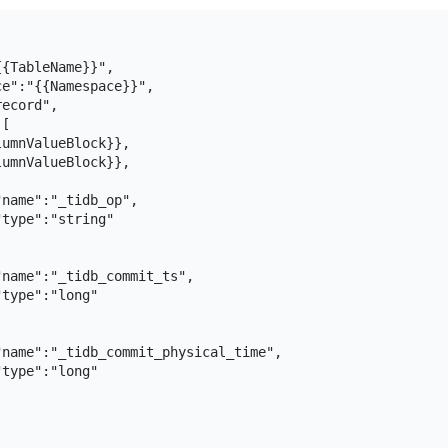
{TableName}}",

e":"{{Namespace}}",

ecord",

[

umnValueBlock}},

umnValueBlock}},

name":"_tidb_op",

type":"string"

name":"_tidb_commit_ts",

type":"long"

name":"_tidb_commit_physical_time",

type":"long"
