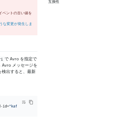
互換性
更イベントの古い値を
ような変更が発生しま
で Avro を指定で
ri
 Avro メッセージを
更を検出すると、最新
d-id=
"kafka-avro"
 --sink-uri=
"kafka://127.0.0.1:9092/top