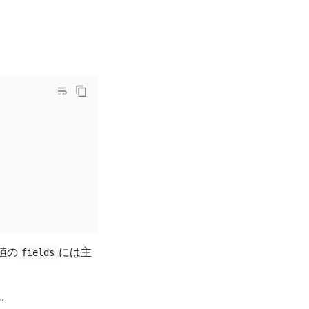
値の
には主
fields
。