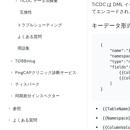
TiCDC データ消費量
TiCDC は DM
てエンコードされ
互換性
キーデータ形
トラブルシューティング
よくある質問
{

用語集
    "name":"{
    "namespac
TiDBBinlog
    "type":"r
    "fields":
PingCAPクリニック診断サービス
        {{Col
        {{Col
    ]

ティスパーク
同期差分インスペクター
参照
{{TableName
{{Namespace
よくある質問
{{ColumnVal