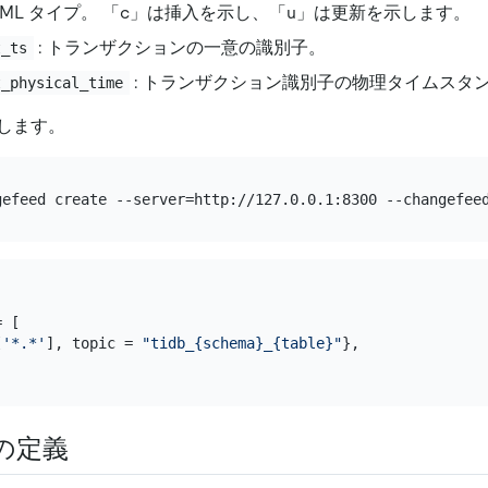
 DML タイプ。 「c」は挿入を示し、「u」は更新を示します。
: トランザクションの一意の識別子。
t_ts
: トランザクション識別子の物理タイムスタ
t_physical_time
します。
gefeed create --server=http://127.0.0.1:8300 --changefee
 [

[
'*.*'
], topic = 
"tidb_{schema}_{table}"
},

の定義