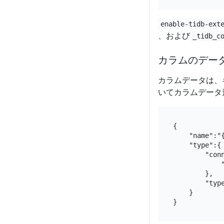
enable-tidb-ext
、および
_tidb_c
カラムのデー
カラムデータは、
いてカラムデータ
{

    "name":"{
    "type":{

        "conn
            "
        },

        "type
    }
