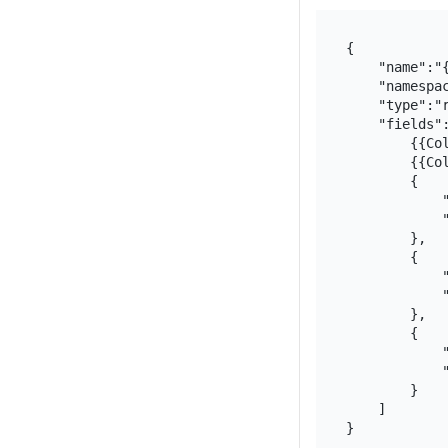
{

    "name":"{
    "namespac
    "type":"r
    "fields":
        {{Col
        {{Col
        {

            "
            "
        },

        {

            "
            "
        },

        {

            "
            "
        }

    ]
