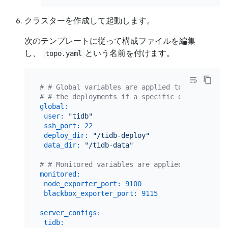
クラスターを作成して起動します。
次のテンプレートに従って構成ファイルを編集
し、
という名前を付けます。
topo.yaml
# # Global variables are applied to all deploy
# # the deployments if a specific deployment v
global:
user:
"tidb"
ssh_port:
22
deploy_dir:
"/tidb-deploy"
data_dir:
"/tidb-data"
# # Monitored variables are applied to all the
monitored:
node_exporter_port:
9100
blackbox_exporter_port:
9115
server_configs:
tidb: