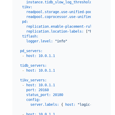
instance.tidb_slow_log_threshold:
300
tikv:
readpool.storage.use-unified-pool:
false
readpool.coprocessor.use-unified-pool:
true
pd:
replication.enable-placement-rules:
true
replication.location-labels:
 [
"host"
]

tiflash:
logger.level:
"info"
pd_servers:
-
host:
10.0
.1
.1
tidb_servers:
-
host:
10.0
.1
.1
tikv_servers:
-
host:
10.0
.1
.1
port:
20160
status_port:
20180
config:
server.labels:
 { 
host:
"logic-host-1"
 }

-
host:
10.0
.1
.1