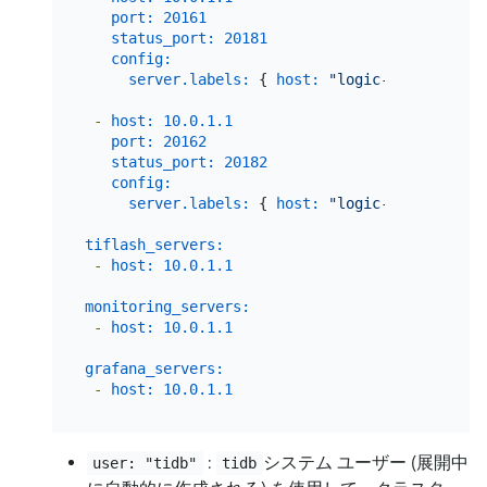
port:
20161
status_port:
20181
config:
server.labels:
 { 
host:
"logic-host-2"
 }

-
host:
10.0
.1
.1
port:
20162
status_port:
20182
config:
server.labels:
 { 
host:
"logic-host-3"
 }

tiflash_servers:
-
host:
10.0
.1
.1
monitoring_servers:
-
host:
10.0
.1
.1
grafana_servers:
-
host:
10.0
.1
.1
:
システム ユーザー (展開中
user: "tidb"
tidb