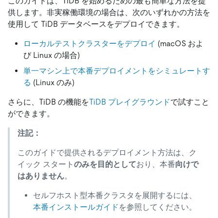
このガイドは、TiDB を始めるための最も簡単な方法を提
供します。非実稼働環境の場合は、次のいずれかの方法を
使用して TiDB データベースをデプロイできます。
ローカルテストクラスターをデプロイ
(macOS およ
び Linux の場合)
単一マシン上で本番デプロイメントをシミュレートす
る
(Linux のみ)
さらに、TiDB の機能を
TiDB プレイグラウンド
で試すこと
ができます。
注記：
このガイドで提供されるデプロイメント方法は、ク
イック スタート
のみを目的として
おり、本番
向けで
はありません
。
セルフホスト型本番クラスタを展開するには、
本番インストールガイド
を参照してください。