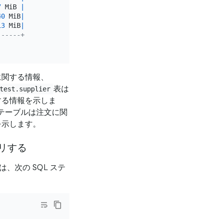
7
 MiB 
|
40
 MiB
|
13
 MiB
|
------+
に関する情報、
表は
test.supplier
する情報を示しま
テーブルは注文に関
を示します。
エリする
は、次の SQL ステ