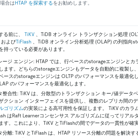
場合は
HTAP を探索する
をお勧めします。
使用する前に、
TiKV
、TiDB オンライン トランザクション処理 (OL
ン、および
TiFlash
、TiDB オンライン分析処理 (OLAP) の列指向s
を持っている必要があります。
レージ エンジン: HTAP では、行ベースのstorageエンジンとカラ
します。どちらのstorageエンジンもデータを自動的に複製し
ースのstorageエンジンは OLTP のパフォーマンスを最適化し、
OLAP のパフォーマンスを最適化します。
ータ整合性: TiKV は、分散型のトランザクション キー/値データベ
ザクション インターフェイスを提供し、複数のレプリカ間の
ルゴリズム
の実装による高可用性を保証します。 TiKV のカラムナ
lash はRaft Learnerコンセンサス アルゴリズムに従ってリアル
す。これにより、TiKV とTiFlashの間でデータの一貫性が
タ分離: TiKV とTiFlash は、HTAP リソース分離の問題を