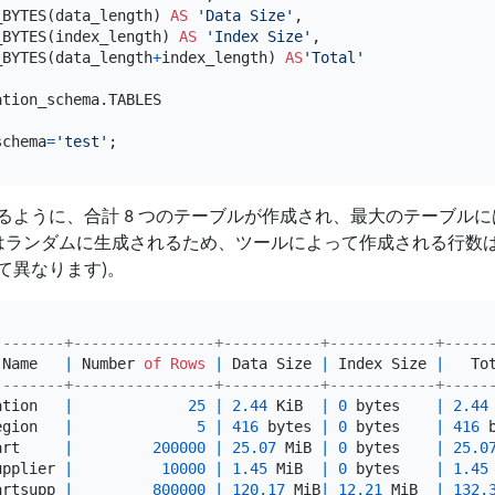
_BYTES(data_length) 
AS
'Data Size'
,

_BYTES(index_length) 
AS
'Index Size'
,

_BYTES(data_length
+
index_length) 
AS
'Total'
schema
=
'test'
るように、合計 8 つのテーブルが作成され、最大のテーブルには 
タはランダムに生成されるため、ツールによって作成される行数は実
て異なります)。
--------+----------------+-----------+------------+-----
 Name   
|
 Number 
of
Rows
|
 Data Size 
|
 Index Size 
|
   To
--------+----------------+-----------+------------+-----
ation   
|
25
|
2.44
 KiB  
|
0
 bytes    
|
2.44
egion   
|
5
|
416
 bytes 
|
0
 bytes    
|
416
 
art     
|
200000
|
25.07
 MiB 
|
0
 bytes    
|
25.0
upplier 
|
10000
|
1.45
 MiB  
|
0
 bytes    
|
1.45
artsupp 
|
800000
|
120.17
 MiB
|
12.21
 MiB  
|
132.