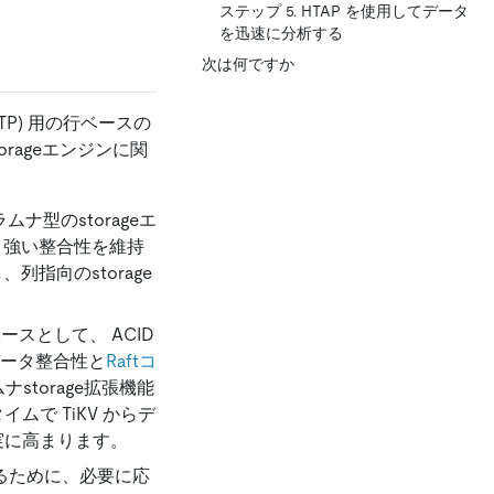
ステップ 5. HTAP を使用してデータ
を迅速に分析する
次は何ですか
TP) 用の行ベースの
torageエンジンに関
ムナ型のstorageエ
、強い整合性を維持
列指向のstorage
ースとして、 ACID
データ整合性と
Raftコ
storage拡張機能
タイムで TiKV からデ
確実に高まります。
解決するために、必要に応