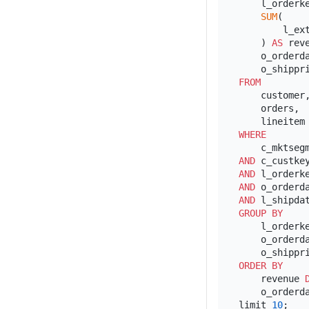
    l_orderke
SUM
(

        l_ex
    ) 
AS
 reve
    o_orderda
FROM
    customer,
    orders,

WHERE
    c_mktseg
AND
 c_custke
AND
 l_orderk
AND
 o_orderd
AND
 l_shipda
GROUP
BY
    l_orderke
    o_orderda
ORDER
BY
    revenue 
    o_orderda
limit 
10