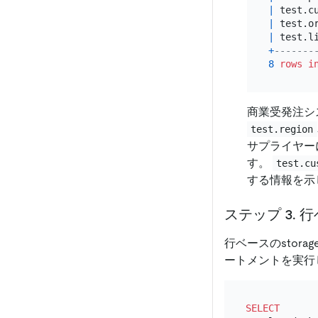
|
 test.c
|
 test.o
|
 test.l
+
-------
8
rows
i
商業受発注シ
test.region
サプライヤー
す。
test.cu
する情報を示
ステップ 3.
行ベースのstor
ートメントを実行
SELECT