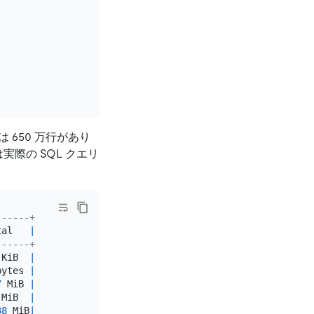
650 万行があり
際の SQL クエリ
------+
tal   
|
------+
 KiB  
|
bytes 
|
7
 MiB 
|
 MiB  
|
38
 MiB
|