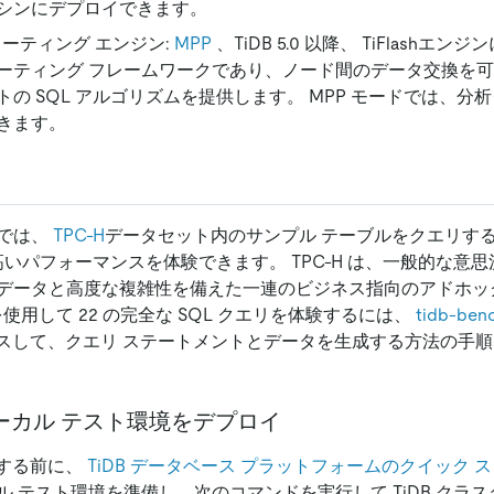
シンにデプロイできます。
ューティング エンジン:
MPP
、TiDB 5.0 以降、 TiFlashエ
ーティング フレームワークであり、ノード間のデータ交換を
トの SQL アルゴリズムを提供します。 MPP モードでは、分
きます。
では、
TPC-H
データセット内のサンプル テーブルをクエリするこ
高いパフォーマンスを体験できます。 TPC-H は、一般的な意
データと高度な複雑性を備えた一連のビジネス指向のアドホッ
 を使用して 22 の完全な SQL クエリを体験するには、
tidb-b
スして、クエリ ステートメントとデータを生成する方法の手
 ローカル テスト環境をデプロイ
使用する前に、
TiDB データベース プラットフォームのクイック 
ル テスト環境を準備し、次のコマンドを実行して TiDB クラ