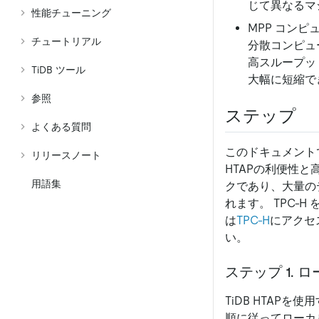
じて異なるマ
性能チューニング
MPP コンピ
チュートリアル
分散コンピュ
高スループッ
TiDB ツール
大幅に短縮で
参照
ステップ
よくある質問
このドキュメント
リリースノート
HTAPの利便性と
用語集
クであり、大量の
れます。 TPC-H
は
TPC-H
にアクセ
い。
ステップ 1.
TiDB HTAPを
順に従ってローカ