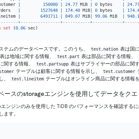
ustomer 
|
150000
|
24.77
 MiB 
|
0
 bytes    
|
24.7
rders   
|
1527648
|
174.40
 MiB
|
0
 bytes    
|
174.
ineitem 
|
6491711
|
849.07
 MiB
|
99.06
 MiB  
|
948.
--------+----------------+-----------+------------+-----
n
set
 (
0.06
ステムのデータベースです。このうち、
表は国
test.nation
表は地域に関する情報、
表は部品に関する情報、
test.part
に関する情報、
表はサプライヤーの部品に関
test.partsupp
テーブルは顧客に関する情報を示し、
stomer
test.customer
し、
テーブルはオンライン商品に関する情報
test.lineitem
 行ベースのstorageエンジンを使用してデータをク
ageエンジンのみを使用した TiDB のパフォーマンスを確認するに
します。