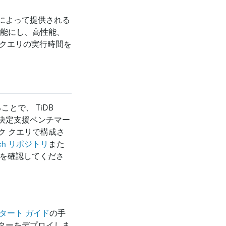
ンジンによって提供される
可能にし、高性能、
析クエリの実行時間を
とで、 TiDB
思決定支援ベンチマー
ク クエリで構成さ
ench リポジトリ
また
順を確認してくださ
スタート ガイド
の手
スターをデプロイしま