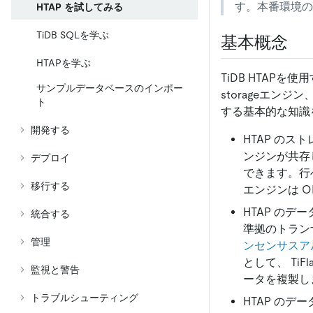
す。本番環境の
HTAP を試してみる
TiDB SQLを学ぶ
基本概念
HTAPを学ぶ
TiDB HTAPを
サンプルデータベースのインポー
storageエンジ
ト
する基本的な知識
開発する
HTAP のスト
ンジンが共存
デプロイ
できます。行ベ
移行する
エンジンは 
HTAP のデ
統合する
準拠のトラン
管理
ンセンサスア
として、 TiF
監視と警告
ータを複製しま
トラブルシューティング
HTAP のデー