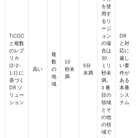
を使
用す
るリ
ージ
TiCDC
ョン
DR
と複数
の場
と対
のレプ
合は
応に
複
リカ
30
厳し
数
10
(2-2-
5分
ミリ
い要
高い
の
秒未
1:1) に
未満
秒未
件が
地
満
基づく
満。
ある
域
DR ソ
3 番
本番
リュー
目の
シス
ション
領域
テム
とそ
の他
の領
域で