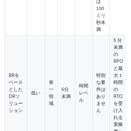
は
100
ミリ
秒未
満
5 分
未満
の
RPO
と最
BRを
特別
大 1
ベース
単
な要
時間
時間
とした
一
5分
件は
の
低い
レベ
DRソ
領
未満
あり
RTO
ル
リュー
域
ませ
を受
ション
ん
け入
れる
実稼