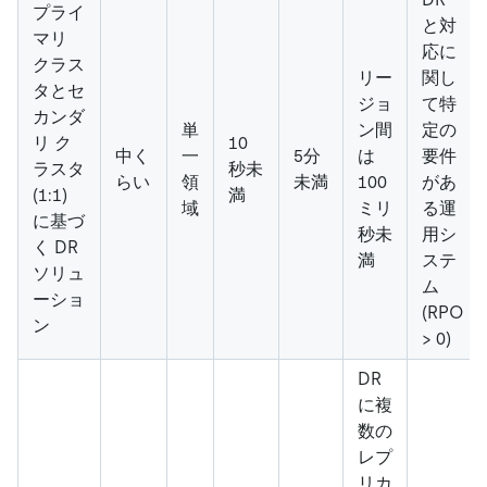
プライ
と対
マリ
応に
クラス
リー
関し
タとセ
ジョ
て特
カンダ
単
ン間
定の
リ ク
10
中く
一
5分
は
要件
ラスタ
秒未
らい
領
未満
100
があ
(1:1)
満
域
ミリ
る運
に基づ
秒未
用シ
く DR
満
ステ
ソリュ
ム
ーショ
(RPO
ン
>
0)
DR
に複
数の
レプ
リカ