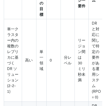
シー
ム
の
要件
目
標
DR
単一ク
と対
ラスタ
応に
ー内の
リー
関し
複数の
ジョ
て特
レプリ
単
ン間
定の
カに基
一
分レ
は
要件
高い
0
づく
領
ベル
30
があ
DR ソ
域
ミリ
る運
リュー
秒未
用シ
ション
満
ステ
(2-2-
ム
1)
(RPO
= 0)
DR