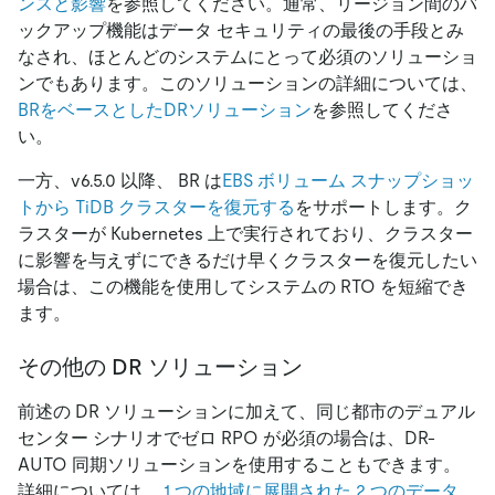
ンスと影響
を参照してください。通常、リージョン間のバ
ックアップ機能はデータ セキュリティの最後の手段とみ
なされ、ほとんどのシステムにとって必須のソリューショ
ンでもあります。このソリューションの詳細については、
BRをベースとしたDRソリューション
を参照してくださ
い。
一方、v6.5.0 以降、 BR は
EBS ボリューム スナップショッ
トから TiDB クラスターを復元する
をサポートします。ク
ラスターが Kubernetes 上で実行されており、クラスター
に影響を与えずにできるだけ早くクラスターを復元したい
場合は、この機能を使用してシステムの RTO を短縮でき
ます。
その他の DR ソリューション
前述の DR ソリューションに加えて、同じ都市のデュアル
センター シナリオでゼロ RPO が必須の場合は、DR-
AUTO 同期ソリューションを使用することもできます。
詳細については、
1 つの地域に展開された 2 つのデータ