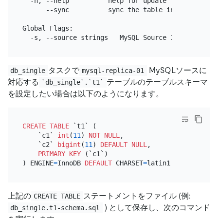
  -h, --help          help for update

      --sync          sync the table info to maste
Global Flags:

タスクで
MySQLソースに
db_single
mysql-replica-01
対応する
テーブルのテーブルスキーマ
`db_single`.`t1`
を設定したい場合は以下のようになります。
CREATE TABLE
 `t1` (

    `c1` 
int
(
11
) 
NOT NULL
,

    `c2` 
bigint
(
11
) 
DEFAULT
NULL
,

PRIMARY KEY
 (`c1`)

) ENGINE
=
InnoDB 
DEFAULT
 CHARSET
=
latin1 
COLLATE
=
上記の
ステートメントをファイル (例:
CREATE TABLE
) として保存し、次のコマンド
db_single.t1-schema.sql