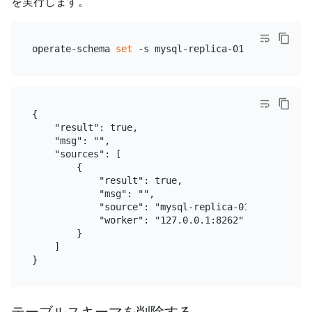
を実行します。
operate-schema 
set
{

    "result": true,

    "msg": "",

    "sources": [

        {

            "result": true,

            "msg": "",

            "source": "mysql-replica-01",

            "worker": "127.0.0.1:8262"

        }

    ]
