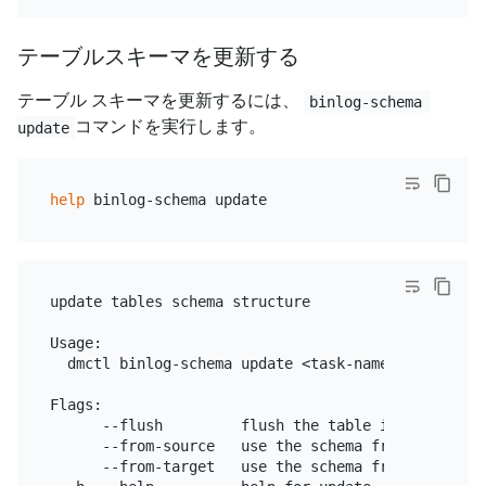
テーブルスキーマを更新する
テーブル スキーマを更新するには、
binlog-schema 
コマンドを実行します。
update
help
update tables schema structure

Usage:

  dmctl binlog-schema update <task-name> <database
Flags:

      --flush         flush the table info and che
      --from-source   use the schema from upstream
      --from-target   use the schema from downstre