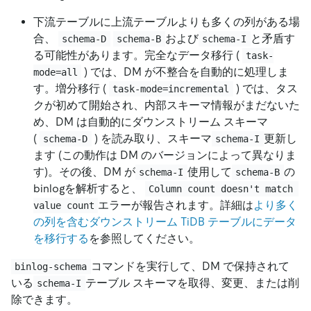
下流テーブルに上流テーブルよりも多くの列がある場
合、
および
と矛盾す
schema-D
schema-B
schema-I
る可能性があります。完全なデータ移行 (
task-
) では、DM が不整合を自動的に処理しま
mode=all
す。増分移行 (
) では、タス
task-mode=incremental
クが初めて開始され、内部スキーマ情報がまだないた
め、DM は自動的にダウンストリーム スキーマ
(
) を読み取り、スキーマ
更新し
schema-D
schema-I
ます (この動作は DM のバージョンによって異なりま
す)。その後、DM が
使用して
の
schema-I
schema-B
binlogを解析すると、
Column count doesn't match 
エラーが報告されます。詳細は
より多く
value count
の列を含むダウンストリーム TiDB テーブルにデータ
を移行する
を参照してください。
コマンドを実行して、DM で保持されて
binlog-schema
いる
テーブル スキーマを取得、変更、または削
schema-I
除できます。