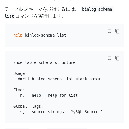
テーブル スキーマを取得するには、
binlog-schema 
コマンドを実行します。
list
help
show table schema structure

Usage:

  dmctl binlog-schema list <task-name> <database> <
Flags:

  -h, --help   help for list

Global Flags:
