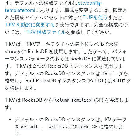
す。デフォルトの構成ファイルは
etc/config-
template.toml
にあります。構成を変更するには、限定さ
れた構成アイテムのセットに対して
TiUPを使う
または
TiKV を動的に変更する
を実行できます。完全な構成につ
いては、
TiKV 構成ファイル
を参照してください。
TiKV は、TiKVアーキテクチャの最下位レベルで永続
storageに RocksDB を使用します。したがって、パフォ
ーマンス パラメータの多くは RocksDB に関連していま
す。 TiKV は 2 つの RocksDB インスタンスを使用しま
す。デフォルトの RocksDB インスタンスは KV データを
格納し、 Raft RocksDB インスタンス (RaftDB) はRaftログ
を格納します。
TiKV は RocksDB から
(CF) を実装しま
Column Families
す。
デフォルトの RocksDB インスタンスは、KV データ
を
、
および
CF に格納しま
default
write
lock
す。