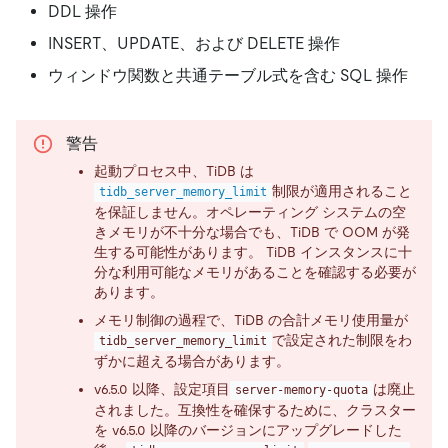
DDL 操作
INSERT、UPDATE、および DELETE 操作
ウィンドウ関数と共通テーブル式を含む SQL 操作
警告
起動プロセス中、TiDB は
制限が適用されること
tidb_server_memory_limit
を保証しません。オペレーティング システムの空
きメモリが不十分な場合でも、TiDB で OOM が発
生する可能性があります。 TiDB インスタンスに十
分な利用可能なメモリがあることを確認する必要が
あります。
メモリ制御の過程で、TiDB の合計メモリ使用量が
で設定された制限をわ
tidb_server_memory_limit
ずかに超える場合があります。
v6.5.0 以降、設定項目
は廃止
server-memory-quota
されました。互換性を確保するために、クラスター
を v6.5.0 以降のバージョンにアップグレードした