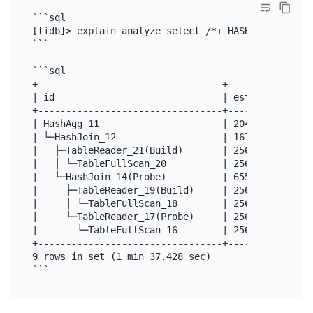
```sql

[tidb]> explain analyze select /*+ HASH_AGG() */ c
```

```sql

+---------------------------------+-------------+-
| id                              | estRows     | 
+---------------------------------+-------------+-
| HashAgg_11                      | 204.80      | 
| └─HashJoin_12                   | 16777216.00 | 
|   ├─TableReader_21(Build)       | 256.00      | 
|   │ └─TableFullScan_20          | 256.00      | 
|   └─HashJoin_14(Probe)          | 65536.00    | 
|     ├─TableReader_19(Build)     | 256.00      | 
|     │ └─TableFullScan_18        | 256.00      | 
|     └─TableReader_17(Probe)     | 256.00      | 
|       └─TableFullScan_16        | 256.00      | 
+---------------------------------+-------------+-
9 rows in set (1 min 37.428 sec)
