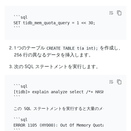
```sql

SET tidb_mem_quota_query = 1 << 30;

1 つのテーブル
を作成し、
CREATE TABLE t(a int);
256 行の異なるデータを挿入します。
次の SQL ステートメントを実行します。
```sql

[tidb]> explain analyze select /*+ HASH_AGG() */ c
```

この SQL ステートメントを実行すると大量のメモリが占有さ
```sql

ERROR 1105 (HY000): Out Of Memory Quota![conn_id=3]