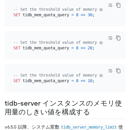
-- Set the threshold value of memory quota for a s
SET
 tidb_mem_quota_query 
=
8
<<
30
-- Set the threshold value of memory quota for a s
SET
 tidb_mem_quota_query 
=
8
<<
20
-- Set the threshold value of memory quota for a s
SET
 tidb_mem_quota_query 
=
8
<<
10
tidb-server インスタンスのメモリ使
用量のしきい値を構成する
v6.5.0 以降、システム変数
使
tidb_server_memory_limit