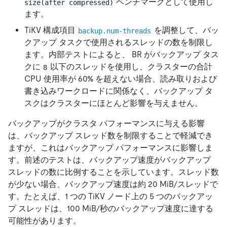
ベンチマークとして使用し
size(after compressed)
ます。
TiKV 構成項目
を調整して、バッ
backup.num-threads
クアップ タスクで使用されるスレッドの数を制限し
ます。内部テストによると、 BR がバックアップ タス
クに
以下のスレッドを使用し、クラスターの合計
8
CPU 使用率が 60% を超えない場合、読み取りおよび
書き込みワークロードに関係なく、バックアップ タ
スクはクラスターにほとんど影響を与えません。
バックアップがクラスタ パフォーマンスに与える影響
は、バックアップ スレッド数を制限することで軽減でき
ますが、これはバックアップ パフォーマンスに影響しま
す。前述のテストは、バックアップ速度がバックアップ
スレッドの数に比例することを示しています。スレッド数
が少ない場合、バックアップ速度は約 20 MiB/スレッドで
す。たとえば、1 つの TiKV ノード上の 5 つのバックアッ
プ スレッドは、100 MiB/秒のバックアップ速度に達する
可能性があります。