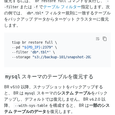
復元するには、
コマンドを実行し、
br restore full
-
または
で
テーブル フィルター
指定します。次
-filter
-f
の例では、
フィルター規則に一致するテーブル
db*.tbl*
をバックアップ データからターゲット クラスターに復元
します。
tiup br restore full \

--pd 
"
${PD_IP}
:2379"
 \

--filter 
'db*.tbl*'
 \

--storage 
"s3://backup-101/snapshot-202209081330?a
mysql
スキーマのテーブルを復元する
BR v5.1.0 以降、スナップショットをバックアップする
と、 BR は
スキーマの
システム テーブル
をバック
mysql
アップし、デフォルトでは復元しません。 BR v6.2.0 以
降、
を構成すると、 BR は
一部のシス
--with-sys-table
テム テーブルのデータ
を復元します。