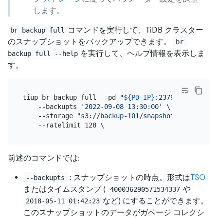
します。
コマンドを実行して、TiDB クラスター
br backup full
のスナップショットをバックアップできます。
br 
を実行して、ヘルプ情報を表示しま
backup full --help
す。
tiup br backup full --pd 
"
${PD_IP}
:2379"
 \

    --backupts 
'2022-09-08 13:30:00'
 \

    --storage 
"s3://backup-101/snapshot-2022090813
前述のコマンドでは:
: スナップショットの時点。形式は
TSO
--backupts
またはタイムスタンプ (
や
400036290571534337
など) にすることができます。
2018-05-11 01:42:23
このスナップショットのデータがガベージ コレクシ