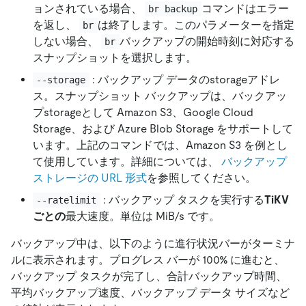
ョンされている場合、
コマンドはエラー
br backup
を返し、
は終了します。このパラメーターを指定
br
しない場合、
バックアップの開始時刻に対応する
br
スナップショットを選択します。
: バックアップ データのstorageアドレ
--storage
ス。スナップショット バックアップは、バックアッ
プstorageとして Amazon S3、Google Cloud
Storage、および Azure Blob Storage をサポートして
います。上記のコマンドでは、Amazon S3 を例とし
て使用しています。詳細については、
バックアップ
ストレージの URL 形式
を参照してください。
: バックアップ タスクを実行する
TiKV
--ratelimit
ごとの
最大速度。単位は MiB/s です。
バックアップ中は、以下のように進行状況バーがターミナ
ルに表示されます。プログレス バーが 100% に進むと、
バックアップ タスクが完了し、合計バックアップ時間、
平均バックアップ速度、バックアップ データ サイズなど