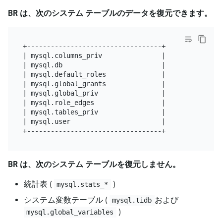
BR は、次のシステム テーブルのデータを復元できます。
+----------------------------------+

| mysql.columns_priv               |

| mysql.db                         |

| mysql.default_roles              |

| mysql.global_grants              |

| mysql.global_priv                |

| mysql.role_edges                 |

| mysql.tables_priv                |

| mysql.user                       |

BR は、次のシステム テーブルを復元しません。
統計表 (
)
mysql.stats_*
システム変数テーブル (
および
mysql.tidb
)
mysql.global_variables