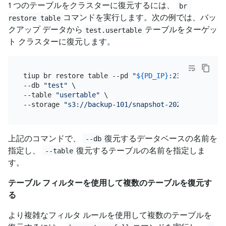
1 つのテーブルをクラスターに復元するには、
br 
コマンドを実行します。次の例では、バッ
restore table
クアップ データから
テーブルをターゲッ
test.usertable
ト クラスターに復元します。
tiup br restore table --pd 
"
${PD_IP}
:2379"
 \

--db 
"test"
 \

--table 
"usertable"
 \

--storage 
"s3://backup-101/snapshot-202209081330?a
上記のコマンドで、
復元するデータベースの名前を
--db
指定し、
復元するテーブルの名前を指定しま
--table
す。
テーブル フィルターを使用して複数のテーブルを復元す
る
より複雑なフィルタ ルールを使用して複数のテーブルを