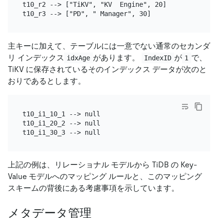
t10_r2 --> ["TiKV", "KV  Engine", 20]

主キーに加えて、テーブルには一意でない通常のセカンダ
リ インデックス
があります。
が
で、
idxAge
IndexID
1
TiKV に保存されているそのインデックス データが次のと
おりであるとします。
t10_i1_10_1 --> null

t10_i1_20_2 --> null

上記の例は、リレーショナル モデルから TiDB の Key-
Value モデルへのマッピング ルールと、このマッピング
スキームの背後にある考慮事項を示しています。
メタデータ管理