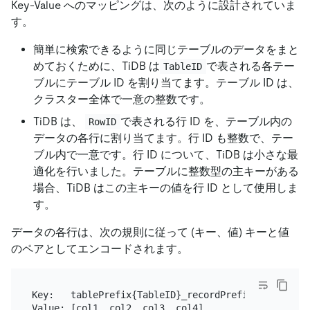
Key-Value へのマッピングは、次のように設計されていま
す。
簡単に検索できるように同じテーブルのデータをまと
めておくために、TiDB は
で表される各テー
TableID
ブルにテーブル ID を割り当てます。テーブル ID は、
クラスター全体で一意の整数です。
TiDB は、
で表される行 ID を、テーブル内の
RowID
データの各行に割り当てます。行 ID も整数で、テー
ブル内で一意です。行 ID について、TiDB は小さな最
適化を行いました。テーブルに整数型の主キーがある
場合、TiDB はこの主キーの値を行 ID として使用しま
す。
データの各行は、次の規則に従って (キー、値) キーと値
のペアとしてエンコードされます。
Key:   tablePrefix{TableID}_recordPrefixSep{RowID}
