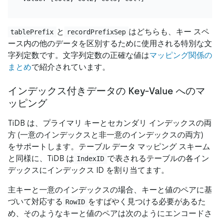
と
はどちらも、キー スペ
tablePrefix
recordPrefixSep
ース内の他のデータを区別するために使用される特別な文
字列定数です。文字列定数の正確な値は
マッピング関係の
まとめ
で紹介されています。
インデックス付きデータの Key-Value へのマ
ッピング
TiDB は、プライマリ キーとセカンダリ インデックスの両
方 (一意のインデックスと非一意のインデックスの両方)
をサポートします。テーブル データ マッピング スキーム
と同様に、TiDB は
で表されるテーブルの各イン
IndexID
デックスにインデックス ID を割り当てます。
主キーと一意のインデックスの場合、キーと値のペアに基
づいて対応する
をすばやく見つける必要があるた
RowID
め、そのようなキーと値のペアは次のようにエンコードさ