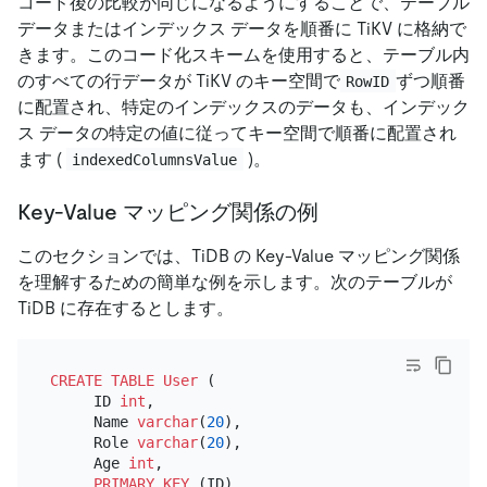
コード後の比較が同じになるようにすることで、テーブル
データまたはインデックス データを順番に TiKV に格納で
きます。このコード化スキームを使用すると、テーブル内
のすべての行データが TiKV のキー空間で
ずつ順番
RowID
に配置され、特定のインデックスのデータも、インデック
ス データの特定の値に従ってキー空間で順番に配置され
ます (
)。
indexedColumnsValue
Key-Value マッピング関係の例
このセクションでは、TiDB の Key-Value マッピング関係
を理解するための簡単な例を示します。次のテーブルが
TiDB に存在するとします。
CREATE TABLE
User
 (

     ID 
int
,

     Name 
varchar
(
20
),

     Role 
varchar
(
20
),

     Age 
int
,

PRIMARY KEY
 (ID),
