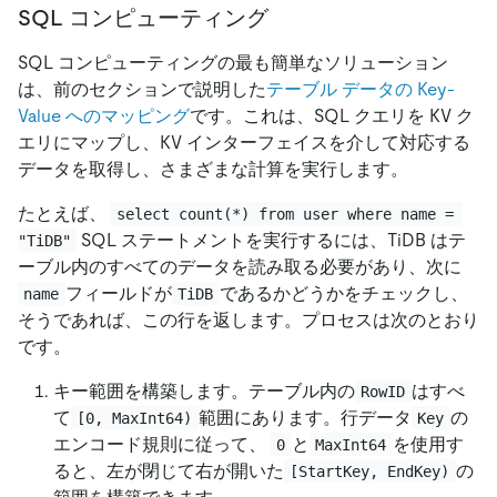
SQL コンピューティング
SQL コンピューティングの最も簡単なソリューション
は、前のセクションで説明した
テーブル データの Key-
Value へのマッピング
です。これは、SQL クエリを KV ク
エリにマップし、KV インターフェイスを介して対応する
データを取得し、さまざまな計算を実行します。
たとえば、
select count(*) from user where name = 
SQL ステートメントを実行するには、TiDB はテ
"TiDB"
ーブル内のすべてのデータを読み取る必要があり、次に
フィールドが
であるかどうかをチェックし、
name
TiDB
そうであれば、この行を返します。プロセスは次のとおり
です。
キー範囲を構築します。テーブル内の
はすべ
RowID
て
範囲にあります。行データ
の
[0, MaxInt64)
Key
エンコード規則に従って、
と
を使用す
0
MaxInt64
ると、左が閉じて右が開いた
の
[StartKey, EndKey)