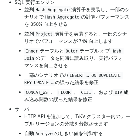
SQL 実行エンジン
並列
演算子を実装し、一部のシ
Hash Aggregate
ナリオで
の計算パフォーマンス
Hash Aggregate
を 350% 向上させる
並列
演算子を実装すると、一部のシナ
Project
リオでパフォーマンスが 74% 向上します
テーブルと
テーブル オブ
Inner
Outer
Hash 
のデータを同時に読み取り、実行パフォー
Join
マンスを向上させる
一部のシナリオでの
INSERT … ON DUPLICATE 
の誤った結果を修正
KEY UPDATE …
、
、
、および
組
CONCAT_WS
FLOOR
CEIL
DIV
み込み関数の誤った結果を修正
サーバ
HTTP API を追加して、TiKV クラスター内のテー
ブル リージョンの分散を分散させます
自動
のしきい値を制御する
Analyze