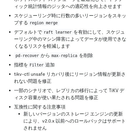
ィック統計情報のジッタへの適応性を向上させます
スケジューリング時に行数の多いリージョンをスキッ
プする
region merge
デフォルトで
を有効にして、スケジュ
raft learner
ーリング中のマシン障害によってデータが使用できな
くなるリスクを軽減します
から
を削除
pd-recover
max-replica
指標を
追加
Filter
tikv-ctl unsafe リカバリ後にリージョン情報が更新さ
れない問題を修正
一部のシナリオで、レプリカの移行によって TiKV デ
ィスク容量が使い果たされる問題を修正
互換性に関する注意事項
新しいバージョンのストレージ エンジンの更新
により、v2.0.x 以前へのロールバックはサポート
されません