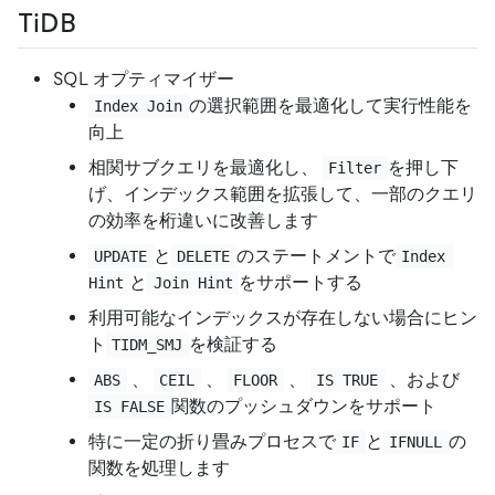
TiDB
SQL オプティマイザー
の選択範囲を最適化して実行性能を
Index Join
向上
相関サブクエリを最適化し、
を押し下
Filter
げ、インデックス範囲を拡張して、一部のクエリ
の効率を桁違いに改善します
と
のステートメントで
UPDATE
DELETE
Index 
と
をサポートする
Hint
Join Hint
利用可能なインデックスが存在しない場合にヒン
ト
を検証する
TIDM_SMJ
、
、
、
、および
ABS
CEIL
FLOOR
IS TRUE
関数のプッシュダウンをサポート
IS FALSE
特に一定の折り畳みプロセスで
と
の
IF
IFNULL
関数を処理します