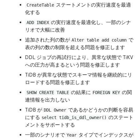
ステートメントの実行速度を最適
CreateTable
化する
の実行速度を最適化し、一部のシナ
ADD INDEX
リオで大幅に改善
追加された列の数が
で
Alter table add column
表の列の数の制限を超える問題を修正します
DDL ジョブの再試行により、異常な状態で TiKV
への圧力が高まるという問題を修正します
TiDB が異常な状態でスキーマ情報を継続的にリ
ロードする問題を修正します
の結果に
の関
SHOW CREATE TABLE
FOREIGN KEY
連情報を出力しない
TiDB が
であるかどうかの判断を容易
DDL Owner
にする
のステート
select tidb_is_ddl_owner()
メントをサポートする
一部のシナリオで
タイプでインデックスが
Year