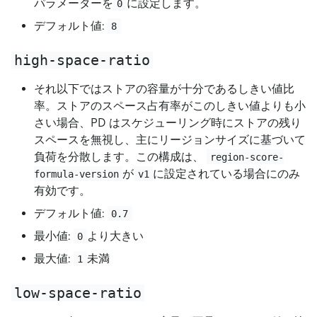
パラメーターを
に設定します。
0
デフォルト値:
8
high-space-ratio
それ以下ではストアの容量が十分であるしきい値比
率。ストアのスペース占有率がこのしきい値よりも小
さい場合、PD はスケジューリング時にストアの残り
スペースを無視し、主にリージョンサイズに基づいて
負荷を分散します。この構成は、
region-score-
が
に設定されている場合にのみ
formula-version
v1
有効です。
デフォルト値:
0.7
最小値:
より大きい
0
最大値:
未満
1
low-space-ratio