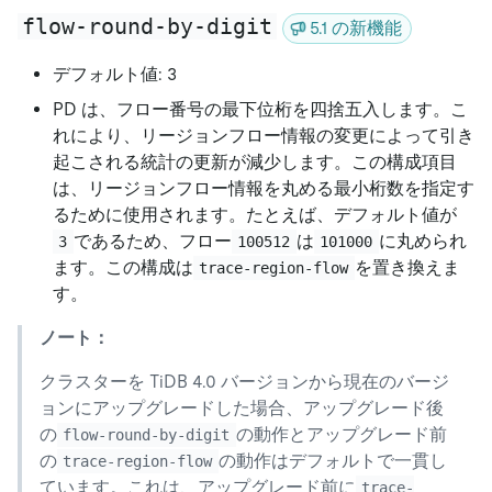
flow-round-by-digit
5.1 の新機能
デフォルト値: 3
PD は、フロー番号の最下位桁を四捨五入します。こ
れにより、リージョンフロー情報の変更によって引き
起こされる統計の更新が減少します。この構成項目
は、リージョンフロー情報を丸める最小桁数を指定す
るために使用されます。たとえば、デフォルト値が
であるため、フロー
は
に丸められ
3
100512
101000
ます。この構成は
を置き換えま
trace-region-flow
す。
ノート：
クラスターを TiDB 4.0 バージョンから現在のバージ
ョンにアップグレードした場合、アップグレード後
の
の動作とアップグレード前
flow-round-by-digit
の
の動作はデフォルトで一貫し
trace-region-flow
ています。これは、アップグレード前に
trace-