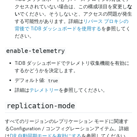
クセスされていない場合は、この構成項目を変更し
な
い
でください。そうしないと、アクセスの問題が発生
する可能性があります。詳細は
リバース プロキシの
背後で TiDB ダッシュボードを使用する
を参照してく
ださい。
enable-telemetry
TiDB ダッシュボードでテレメトリ収集機能を有効に
するかどうかを決定します。
デフォルト値:
true
詳細は
テレメトリー
を参照してください。
replication-mode
すべてのリージョンのレプリケーション モードに関連す
るConfiguration / コンフィグレーションアイテム。詳細
は
DR 自動同期モードを有効にする
を参照してください。