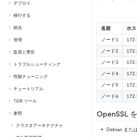
デプロイ
移行する
統合
名前
ホスト
ノード1
172.
管理
ノード2
172.
監視と警告
ノード3
172.
トラブルシューティング
ノード4
172.
性能チューニング
ノード5
172.
チュートリアル
ノード6
172.
TiDB ツール
OpenSS
参照
クラスタアーキテクチャ
Debian または