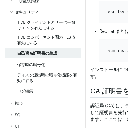
主な監視指標
セキュリティ
TiDB クライアントとサーバー間
で TLS を有効にする
RedHat また
TiDB コンポーネント間の TLS を
有効にする
自己署名証明書の生成
保存時の暗号化
インストールについ
ディスク流出時の暗号化機能を有
す。
効にする
CA 証明書
ログ編集
権限
認証局 (CA)
して証明書を発行す
SQL
ます。ここでは、
UI