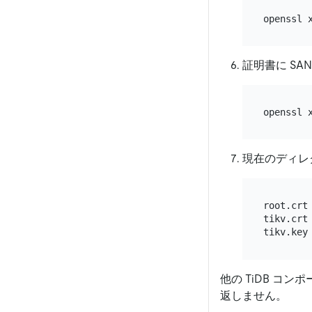
openssl 
証明書に SA
openssl 
現在のディレ
root.crt

tikv.crt

他の TiDB 
返しません。