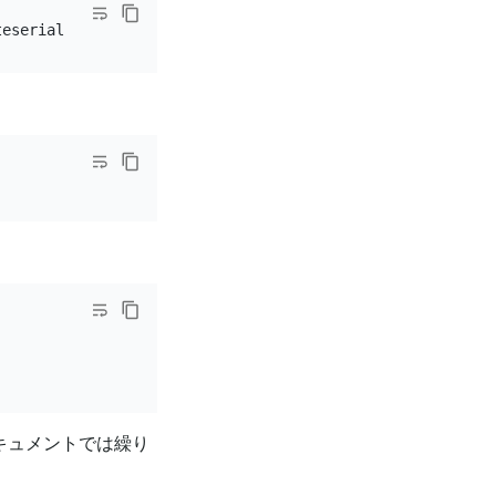
teserial -
in
ドキュメントでは繰り