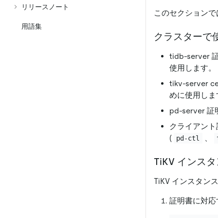
リリースノート
このセクションで
用語集
クラスターで
tidb-ser
使用します。
tikv-serv
めに使用しま
pd-serv
クライアント証
(
、
pd-ctl
TiKV イン
TiKV インス
証明書に対応