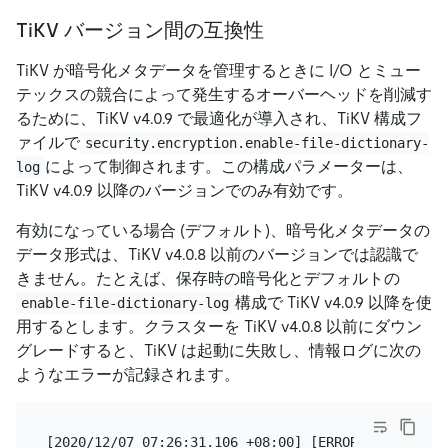
TiKV バージョン間の互換性
TiKV が暗号化メタデータを管理するときに I/O とミュー
テックスの競合によって発生するオーバーヘッドを削減す
るために、TiKV v4.0.9 で最適化が導入され、TiKV 構成フ
ァイルで
security.encryption.enable-file-dictionary-
によって制御されます。この構成パラメーターは、
log
TiKV v4.0.9 以降のバージョンでのみ有効です。
有効になっている場合 (デフォルト)、暗号化メタデータの
データ形式は、TiKV v4.0.8 以前のバージョンでは認識で
きません。たとえば、保存時の暗号化とデフォルトの
構成で TiKV v4.0.9 以降を使
enable-file-dictionary-log
用するとします。クラスターを TiKV v4.0.8 以前にダウン
グレードすると、TiKV は起動に失敗し、情報ログに次の
ようなエラーが記録されます。
[2020/12/07 07:26:31.106 +08:00] [ERROR] [mod.rs:1