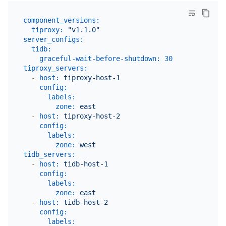
component_versions:
tiproxy:
"v1.1.0"
server_configs:
tidb:
graceful-wait-before-shutdown:
30
tiproxy_servers:
-
host:
tiproxy-host-1
config:
labels:
zone:
east
-
host:
tiproxy-host-2
config:
labels:
zone:
west
tidb_servers:
-
host:
tidb-host-1
config:
labels:
zone:
east
-
host:
tidb-host-2
config:
labels: