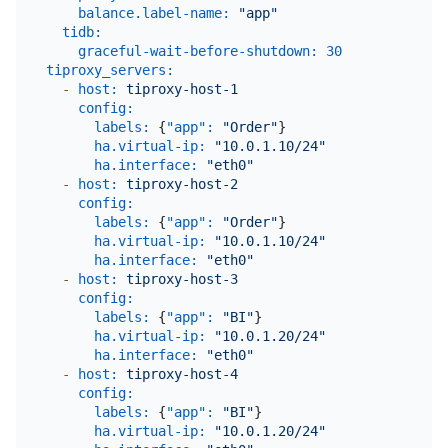
balance.label-name:
"app"
tidb:
graceful-wait-before-shutdown:
30
tiproxy_servers:
-
host:
tiproxy-host-1
config:
labels:
 {
"app":
"Order"
}

ha.virtual-ip:
"10.0.1.10/24"
ha.interface:
"eth0"
-
host:
tiproxy-host-2
config:
labels:
 {
"app":
"Order"
}

ha.virtual-ip:
"10.0.1.10/24"
ha.interface:
"eth0"
-
host:
tiproxy-host-3
config:
labels:
 {
"app":
"BI"
}

ha.virtual-ip:
"10.0.1.20/24"
ha.interface:
"eth0"
-
host:
tiproxy-host-4
config:
labels:
 {
"app":
"BI"
}

ha.virtual-ip:
"10.0.1.20/24"