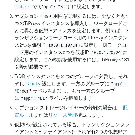
で
に設定します。
labels
{"app": "BI"}
オプション：高可用性を実現するには、少なくとも4
つのTiProxyインスタンスを導入し、ワークロードご
とに異なる仮想IPアドレスを設定します。例えば、ト
ランザクションワークロード用のTiProxyインスタン
ス2つを仮想IP
に設定し、BIワークロ
10.0.1.10/24
ード用のインスタンス2つを仮想IP
に
10.0.1.20/24
設定します。この機能を使用するには、TiProxy v1.3.1
以降が必要です。
TiDB インスタンスを 2 つのグループに分割し、それ
ぞれ
設定します。一方のグループに
labels
"app": 
ラベルを追加し、もう一方のグループ
"Order"
に
ラベルを追加します。
"app": "BI"
オプション:ストレージレイヤーの分離の場合は、
配
置ルール
または
リソース管理
構成します。
仮想IPが設定されている場合、トランザクションクラ
イアントとBIクライアントはそれぞれ2つの仮想IPア