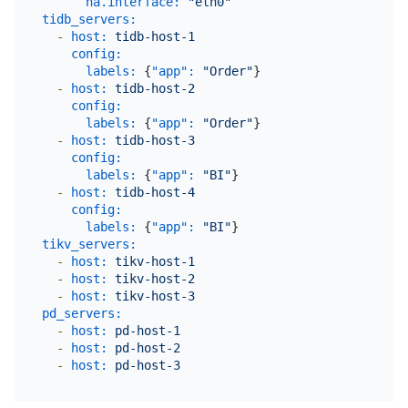
ha.interface:
"eth0"
tidb_servers:
-
host:
tidb-host-1
config:
labels:
 {
"app":
"Order"
}

-
host:
tidb-host-2
config:
labels:
 {
"app":
"Order"
}

-
host:
tidb-host-3
config:
labels:
 {
"app":
"BI"
}

-
host:
tidb-host-4
config:
labels:
 {
"app":
"BI"
tikv_servers:
-
host:
tikv-host-1
-
host:
tikv-host-2
-
host:
tikv-host-3
pd_servers:
-
host:
pd-host-1
-
host:
pd-host-2
-
host:
pd-host-3