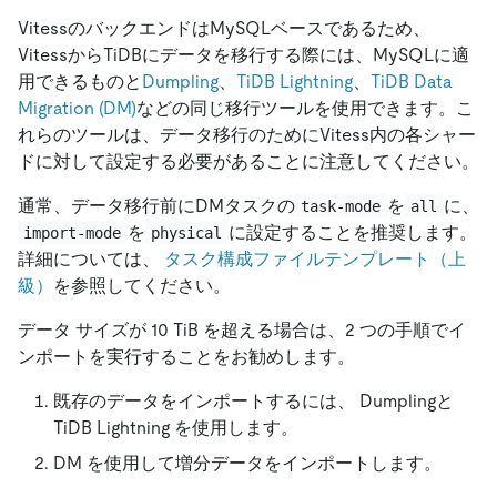
VitessのバックエンドはMySQLベースであるため、
VitessからTiDBにデータを移行する際には、MySQLに適
用できるものと
Dumpling
、
TiDB Lightning
、
TiDB Data
Migration (DM)
などの同じ移行ツールを使用できます。こ
れらのツールは、データ移行のためにVitess内の各シャー
ドに対して設定する必要があることに注意してください。
通常、データ移行前にDMタスクの
を
に、
task-mode
all
を
に設定することを推奨します。
import-mode
physical
詳細については、
タスク構成ファイルテンプレート（上
級）
を参照してください。
データ サイズが 10 TiB を超える場合は、2 つの手順でイ
ンポートを実行することをお勧めします。
既存のデータをインポートするには、 Dumplingと
TiDB Lightning を使用します。
DM を使用して増分データをインポートします。