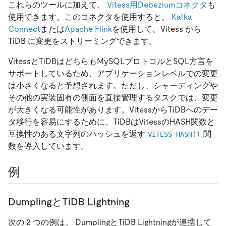
これらのツールに加えて、
Vitess用Debeziumコネクタ
も
使用できます。このコネクタを使用すると、
Kafka
Connect
または
Apache Flink
を使用して、Vitess から
TiDB に変更をストリーミングできます。
VitessとTiDBはどちらもMySQLプロトコルとSQL方言を
サポートしているため、アプリケーションレベルでの変更
は小さくなると予想されます。ただし、シャーディングや
その他の実装固有の側面を直接管理するタスクでは、変更
が大きくなる可能性があります。VitessからTiDBへのデー
タ移行を容易にするために、TiDBはVitessのHASH関数と
互換性のある文字列のハッシュを返す
関
VITESS_HASH()
数を導入しています。
例
DumplingとTiDB Lightning
次の 2 つの例は、 DumplingとTiDB Lightningが連携して