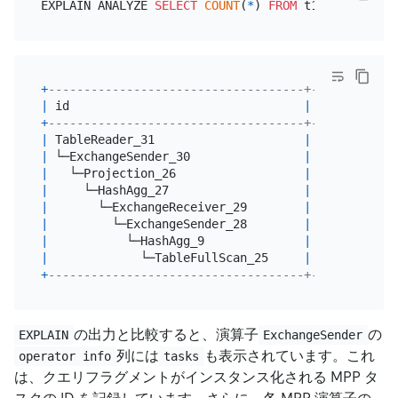
EXPLAIN ANALYZE 
SELECT
COUNT
(
*
) 
FROM
 t1 
GROUP
BY
+
------------------------------------+---------+--
|
 id                                 
|
 estRows 
|
 a
+
------------------------------------+---------+--
|
 TableReader_31                     
|
4.00
|
2
|
 └─ExchangeSender_30                
|
4.00
|
2
|
   └─Projection_26                  
|
4.00
|
2
|
     └─HashAgg_27                   
|
4.00
|
2
|
       └─ExchangeReceiver_29        
|
4.00
|
2
|
         └─ExchangeSender_28        
|
4.00
|
0
|
           └─HashAgg_9              
|
4.00
|
0
|
             └─TableFullScan_25     
|
6.00
|
0
+
------------------------------------+---------+--
の出力と比較すると、演算子
の
EXPLAIN
ExchangeSender
列には
も表示されています。これ
operator info
tasks
は、クエリフラグメントがインスタンス化される MPP タ