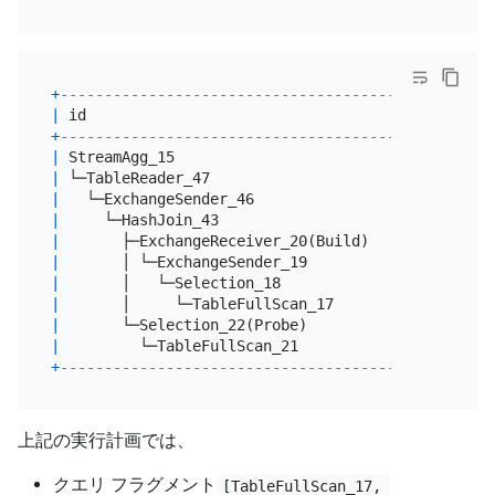
+
----------------------------------------+--------
|
 id                                     
|
 estRows
+
----------------------------------------+--------
|
 StreamAgg_15                           
|
1.00
|
 └─TableReader_47                       
|
9.00
|
   └─ExchangeSender_46                  
|
9.00
|
     └─HashJoin_43                      
|
9.00
|
       ├─ExchangeReceiver_20(Build)     
|
6.00
|
       │ └─ExchangeSender_19            
|
6.00
|
       │   └─Selection_18               
|
6.00
|
       │     └─TableFullScan_17         
|
6.00
|
       └─Selection_22(Probe)            
|
6.00
|
         └─TableFullScan_21             
|
6.00
+
----------------------------------------+--------
上記の実行計画では、
クエリ フラグメント
[TableFullScan_17, 