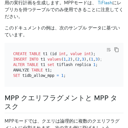
用の実行計画を生成します。MPPモードは、
TiFlash
にレ
プリカを持つテーブルでのみ使用できることに注意してく
ださい。
このドキュメントの例は、次のサンプル データに基づい
ています。
CREATE TABLE
 t1 (id 
int
, 
value
int
INSERT INTO
 t1 
values
(
1
,
2
),(
2
,
3
),(
1
,
3
ALTER TABLE
 t1 
set
 tiflash replica 
1
;

ANALYZE 
TABLE
SET
 tidb_allow_mpp 
=
1
MPP クエリフラグメントと MPP タ
スク
MPPモードでは、クエリは論理的に複数のクエリフラグ
メントに分割されます。次の文を例に挙げましょう。