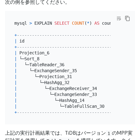
次の例を参照してください。
mysql 
>
 EXPLAIN 
SELECT
COUNT
(
*
) 
AS
 count_order 
FRO
+
----------------------------------------+--------
|
 id                                     
|
 estRows
+
----------------------------------------+--------
|
 Projection_6                           
|
3.00
|
 └─Sort_8                               
|
3.00
|
   └─TableReader_36                     
|
3.00
|
     └─ExchangeSender_35                
|
3.00
|
       └─Projection_31                  
|
3.00
|
         └─HashAgg_32                   
|
3.00
|
           └─ExchangeReceiver_34        
|
3.00
|
             └─ExchangeSender_33        
|
3.00
|
               └─HashAgg_14             
|
3.00
|
                 └─TableFullScan_30     
|
6000379
+
----------------------------------------+--------
上記の実行計画結果では、TiDBはバージョン
のMPP実
1