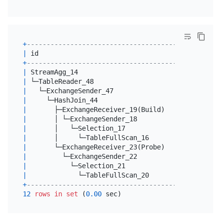
+
----------------------------------------+--------
|
 id                                     
|
 estRows
+
----------------------------------------+--------
|
 StreamAgg_14                           
|
1.00
|
 └─TableReader_48                       
|
9.00
|
   └─ExchangeSender_47                  
|
9.00
|
     └─HashJoin_44                      
|
9.00
|
       ├─ExchangeReceiver_19(Build)     
|
6.00
|
       │ └─ExchangeSender_18            
|
6.00
|
       │   └─Selection_17               
|
6.00
|
       │     └─TableFullScan_16         
|
6.00
|
       └─ExchangeReceiver_23(Probe)     
|
6.00
|
         └─ExchangeSender_22            
|
6.00
|
           └─Selection_21               
|
6.00
|
             └─TableFullScan_20         
|
6.00
+
----------------------------------------+--------
12
rows
in
set
 (
0.00