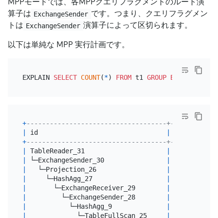
MPPモードでは、各MPPクエリフラグメントのルート演
算子は
です。つまり、クエリフラグメン
ExchangeSender
トは
演算子によって区切られます。
ExchangeSender
以下は単純な MPP 実行計画です。
EXPLAIN 
SELECT
COUNT
(
*
) 
FROM
 t1 
GROUP
BY
+
------------------------------------+---------+--
|
 id                                 
|
 estRows 
|
 t
+
------------------------------------+---------+--
|
 TableReader_31                     
|
2.00
|
 r
|
 └─ExchangeSender_30                
|
2.00
|
 b
|
   └─Projection_26                  
|
2.00
|
 b
|
     └─HashAgg_27                   
|
2.00
|
 b
|
       └─ExchangeReceiver_29        
|
2.00
|
 b
|
         └─ExchangeSender_28        
|
2.00
|
 b
|
           └─HashAgg_9              
|
2.00
|
 b
|
             └─TableFullScan_25     
|
3.00
|
 b