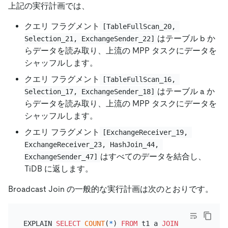
上記の実行計画では、
クエリ フラグメント
[TableFullScan_20, 
はテーブル b か
Selection_21, ExchangeSender_22]
らデータを読み取り、上流の MPP タスクにデータを
シャッフルします。
クエリ フラグメント
[TableFullScan_16, 
はテーブル a か
Selection_17, ExchangeSender_18]
らデータを読み取り、上流の MPP タスクにデータを
シャッフルします。
クエリ フラグメント
[ExchangeReceiver_19, 
ExchangeReceiver_23, HashJoin_44, 
はすべてのデータを結合し、
ExchangeSender_47]
TiDB に返します。
Broadcast Join の一般的な実行計画は次のとおりです。
EXPLAIN 
SELECT
COUNT
(
*
) 
FROM
 t1 a 
JOIN
 t1 b 
ON
 a.i