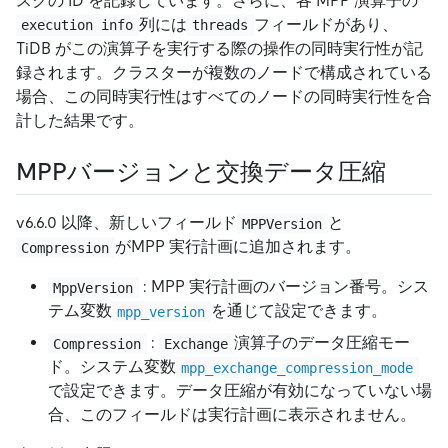
スクの ID を記録しています。さらに、各 MPP 演算子の
列には
フィールドがあり、
execution info
threads
TiDB がこの演算子を実行する際の操作の同時実行性が記
録されます。クラスターが複数のノードで構成されている
場合、この同時実行性はすべてのノードの同時実行性を合
計した結果です。
MPPバージョンと交換データ圧縮
v6.6.0 以降、新しいフィールド
と
MPPVersion
がMPP 実行計画に追加されます。
Compression
: MPP 実行計画のバージョン番号。シス
MppVersion
テム変数
を通じて設定できます。
mpp_version
:
演算子のデータ圧縮モー
Compression
Exchange
ド。システム変数
mpp_exchange_compression_mode
で設定できます。データ圧縮が有効になっていない場
合、このフィールドは実行計画に表示されません。