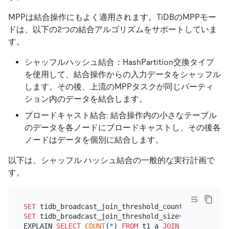
MPPは結合操作にもよく適用されます。TiDBのMPPモー
ドは、以下の2つの結合アルゴリズムをサポートしていま
す。
シャッフルハッシュ結合：HashPartition交換タイプ
を使用して、結合操作からの入力データをシャッフル
します。その後、上流のMPPタスクが同じパーティ
ション内のデータを結合します。
ブロードキャスト結合: 結合操作内の小さなテーブル
のデータを各ノードにブロードキャストし、その後各
ノードはデータを個別に結合します。
以下は、シャッフル ハッシュ結合の一般的な実行計画で
す。
SET
 tidb_broadcast_join_threshold_count
=
0
SET
 tidb_broadcast_join_threshold_size
=
0
;

EXPLAIN 
SELECT
COUNT
(
*
) 
FROM
 t1 a 
JOIN
 t1 b 
ON
 a.i