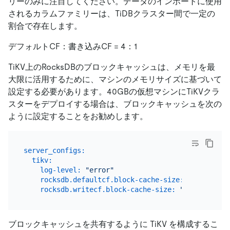
リーのみに注目してください。データのインポートに使用
されるカラムファミリーは、TiDBクラスター間で一定の
割合で存在します。
デフォルトCF：書き込みCF = 4：1
TiKV上のRocksDBのブロックキャッシュは、メモリを最
大限に活用するために、マシンのメモリサイズに基づいて
設定する必要があります。40GBの仮想マシンにTiKVクラ
スターをデプロイする場合は、ブロックキャッシュを次の
ように設定することをお勧めします。
server_configs:
tikv:
log-level:
"error"
rocksdb.defaultcf.block-cache-size:
"24GB"
rocksdb.writecf.block-cache-size:
"6GB"
ブロックキャッシュを共有するように TiKV を構成するこ