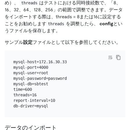
め）、
はテストにおける同時接続数で、「8、
threads
16、32、64、128、256」の範囲で調整できます。データ
をインポートする際は、threads = 8または16に設定する
ことをお勧めします
を調整したら、
config
とい
threads
うファイルを保存します。
サンプル
設定
ファイルとして以下を参照してください。
mysql-host=172.16.30.33

mysql-port=4000

mysql-user=root

mysql-password=password

mysql-db=sbtest

time=600

threads=16

report-interval=10

データのインポート