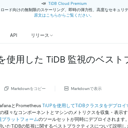
📣
TiDB Cloud Premium
クロード向けの無制限のスケーリング、即時の弾力性、高度なセキュリ
原文はこちらからご覧ください。
API
リリース
na を使用した TiDB 監視のベス
Markdownをコピー
Markdownで表示
anaとPrometheus
TiUPを使用してTiDBクラスタをデプロイ
ー内の様々なコンポーネントとマシンのメトリクスを収集・表示
s 監視プラットフォーム
のツールセットが同時にデプロイされます
aを用いたTiDBの監視に関するベストプラクティスについて説明