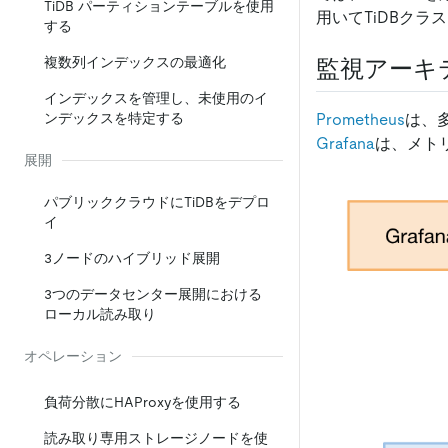
TiDB パーティションテーブルを使用
用いてTiDBク
する
複数列インデックスの最適化
監視アーキ
インデックスを管理し、未使用のイ
Prometheus
は、
ンデックスを特定する
Grafana
は、メト
展開
パブリッククラウドにTiDBをデプロ
イ
3ノードのハイブリッド展開
3つのデータセンター展開における
ローカル読み取り
オペレーション
負荷分散にHAProxyを使用する
読み取り専用ストレージノードを使