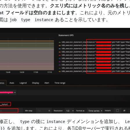
の方法を使用できます。
クエリ式にはメトリック名のみを残し
フィールドは空白のままにします
。これにより、元のメト
at
図は
あることを示しています。
job
type
instance
修正し、
の後に
ディメンションを追加し、
type
instance
Le
を追加します。これにより、各TiDBサーバーで実行される
e}}