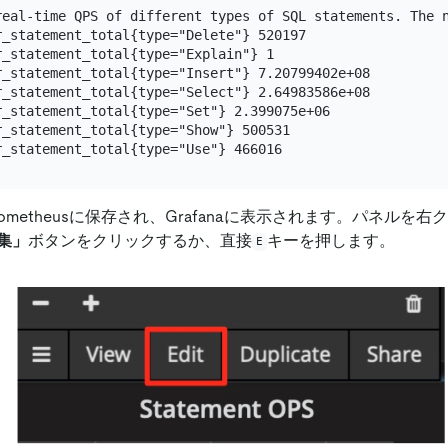
real-time QPS of different types of SQL statements. The n
_statement_total{type="Delete"} 520197

_statement_total{type="Explain"} 1

_statement_total{type="Insert"} 7.20799402e+08

_statement_total{type="Select"} 2.64983586e+08

_statement_total{type="Set"} 2.399075e+06

_statement_total{type="Show"} 500531

ometheusに保存され、Grafanaに表示されます。パネルを
集」
ボタンをクリックするか、直接
キーを押します。
E