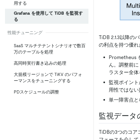
用する
Grafana を使用して TiDB を監視す
る
性能チューニング
TiDB 2.1.
の利点を持つ優れ
SaaS マルチテナントシナリオで数百
万のテーブルを処理
Prometh
高同時実行書き込みの処理
ん。調整前に 
ラスター全体
大規模リージョンで TiKV のパフォ
ーマンスをチューニングする
監視ポイントが
用性ではない)
PDスケジュールの調整
単一障害点とな
監視データ
TiDBの3つのコ
フェースを介して