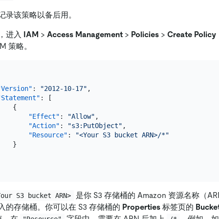
记录该策略以备后用。
，进入
IAM
>
Access Management
>
Policies
>
Create Policy
AM 策略。
"Version"
:
"2012-10-17"
,
"Statement"
:
[
{
"Effect"
:
"Allow"
,
"Action"
:
"s3:PutObject"
,
"Resource"
:
"<Your S3 bucket ARN>/*"
}
]
是你 S3 存储桶的 Amazon 资源名称（
Your S3 bucket ARN>
入的存储桶。你可以在 S3 存储桶的
Properties
标签页的
Bucke
 值。在
字段中，需要在 ARN 后加上
。例如，如果