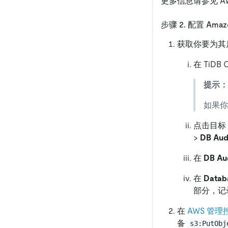
更多信息请参见 A
步骤 2. 配置 Ama
获取你要为其启用审
在 TiDB
提示：
如果你
点击目标 
>
DB Aud
在
DB Aud
在
Databa
部分，记
在
AWS 管理
备
s3:PutObj