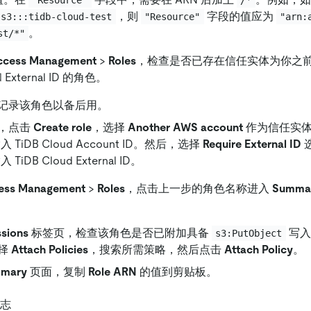
"Resource"
/*
，则
字段的值应为
:s3:::tidb-cloud-test
"Resource"
"arn:
。
st/*"
ccess Management
>
Roles
，检查是否已存在信任实体为你之前记录的
和 External ID 的角色。
记录该角色以备后用。
，点击
Create role
，选择
Another AWS account
作为信任实
 TiDB Cloud Account ID。然后，选择
Require External ID
TiDB Cloud External ID。
ess Management
>
Roles
，点击上一步的角色名称进入
Summa
ssions
标签页，检查该角色是否已附加具备
写入
s3:PutObject
择
Attach Policies
，搜索所需策略，然后点击
Attach Policy
。
mary
页面，复制
Role ARN
的值到剪贴板。
日志