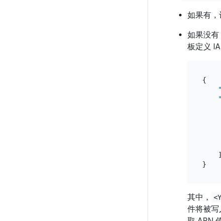
如果有，
如果没有
板定义 I
{
}
其中，
<
件将被写
取 ARN