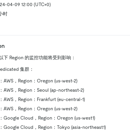
04-09 12:00 (UTC+0)
小时
on
下 Region 的监控功能将受到影响：
Dedicated 集群：
WS，Region：Oregon (us-west-2)
S，Region：Seoul (ap-northeast-2)
S，Region：Frankfurt (eu-central-1)
WS，Region：Oregon (us-west-2)
ogle Cloud，Region：Oregon (us-west1)
ogle Cloud，Region：Tokyo (asia-northeast1)