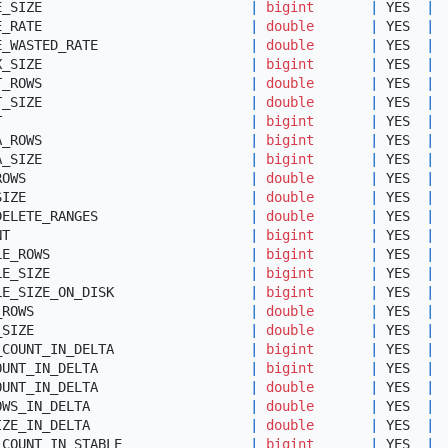
E_SIZE                          
|
bigint
|
 YES  
|
E_RATE                          
|
double
|
 YES  
|
E_WASTED_RATE                   
|
double
|
 YES  
|
X_SIZE                          
|
bigint
|
 YES  
|
T_ROWS                          
|
double
|
 YES  
|
T_SIZE                          
|
double
|
 YES  
|
T                               
|
bigint
|
 YES  
|
A_ROWS                          
|
bigint
|
 YES  
|
A_SIZE                          
|
bigint
|
 YES  
|
ROWS                            
|
double
|
 YES  
|
SIZE                            
|
double
|
 YES  
|
DELETE_RANGES                   
|
double
|
 YES  
|
NT                              
|
bigint
|
 YES  
|
LE_ROWS                         
|
bigint
|
 YES  
|
LE_SIZE                         
|
bigint
|
 YES  
|
LE_SIZE_ON_DISK                 
|
bigint
|
 YES  
|
_ROWS                           
|
double
|
 YES  
|
_SIZE                           
|
double
|
 YES  
|
_COUNT_IN_DELTA                 
|
bigint
|
 YES  
|
OUNT_IN_DELTA                   
|
bigint
|
 YES  
|
OUNT_IN_DELTA                   
|
double
|
 YES  
|
OWS_IN_DELTA                    
|
double
|
 YES  
|
IZE_IN_DELTA                    
|
double
|
 YES  
|
_COUNT_IN_STABLE                
|
bigint
|
 YES  
|