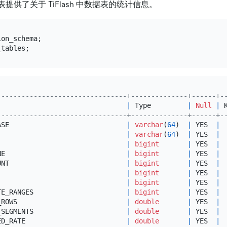
表提供了关于 TiFlash 中数据表的统计信息。
--------------------------------+--------------+------+-
                                
|
 Type         
|
Null
|
 
--------------------------------+--------------+------+-
ASE                             
|
varchar
(
64
)  
|
 YES  
|
                                
|
varchar
(
64
)  
|
 YES  
|
                                
|
bigint
|
 YES  
|
NE                              
|
bigint
|
 YES  
|
UNT                             
|
bigint
|
 YES  
|
                                
|
bigint
|
 YES  
|
                                
|
bigint
|
 YES  
|
TE_RANGES                       
|
bigint
|
 YES  
|
_ROWS                           
|
double
|
 YES  
|
_SEGMENTS                       
|
double
|
 YES  
|
ED_RATE                         
|
double
|
 YES  
|