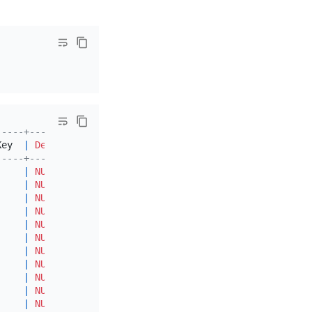
-----+---------+-------+
Key  
|
Default
|
 Extra 
|
-----+---------+-------+
|
NULL
|
|
|
NULL
|
|
|
NULL
|
|
|
NULL
|
|
|
NULL
|
|
|
NULL
|
|
|
NULL
|
|
|
NULL
|
|
|
NULL
|
|
|
NULL
|
|
|
NULL
|
|