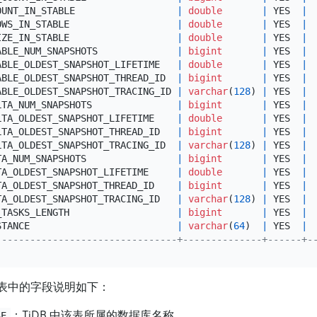
OUNT_IN_STABLE                  
|
double
|
 YES  
|
OWS_IN_STABLE                   
|
double
|
 YES  
|
IZE_IN_STABLE                   
|
double
|
 YES  
|
ABLE_NUM_SNAPSHOTS              
|
bigint
|
 YES  
|
ABLE_OLDEST_SNAPSHOT_LIFETIME   
|
double
|
 YES  
|
ABLE_OLDEST_SNAPSHOT_THREAD_ID  
|
bigint
|
 YES  
|
ABLE_OLDEST_SNAPSHOT_TRACING_ID 
|
varchar
(
128
) 
|
 YES  
|
LTA_NUM_SNAPSHOTS               
|
bigint
|
 YES  
|
LTA_OLDEST_SNAPSHOT_LIFETIME    
|
double
|
 YES  
|
LTA_OLDEST_SNAPSHOT_THREAD_ID   
|
bigint
|
 YES  
|
LTA_OLDEST_SNAPSHOT_TRACING_ID  
|
varchar
(
128
) 
|
 YES  
|
TA_NUM_SNAPSHOTS                
|
bigint
|
 YES  
|
TA_OLDEST_SNAPSHOT_LIFETIME     
|
double
|
 YES  
|
TA_OLDEST_SNAPSHOT_THREAD_ID    
|
bigint
|
 YES  
|
TA_OLDEST_SNAPSHOT_TRACING_ID   
|
varchar
(
128
) 
|
 YES  
|
_TASKS_LENGTH                   
|
bigint
|
 YES  
|
STANCE                          
|
varchar
(
64
)  
|
 YES  
|
--------------------------------+--------------+------+-
表中的字段说明如下：
：TiDB 中该表所属的数据库名称。
SE