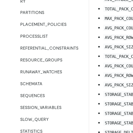
RY
TOTAL_PACK_
PARTITIONS
MAX_PACK_CO
PLACEMENT_POLICIES
AVG_PACK_CO
PROCESSLIST
AVG_PACK_RO
AVG_PACK_SI
REFERENTIAL_CONSTRAINTS
TOTAL_PACK_
RESOURCE_GROUPS
AVG_PACK_CO
RUNAWAY_WATCHES
AVG_PACK_RO
SCHEMATA
AVG_PACK_SI
STORAGE_STA
SEQUENCES
STORAGE_STA
SESSION_VARIABLES
STORAGE_STA
SLOW_QUERY
STORAGE_STA
STATISTICS
STORAGE_DEL