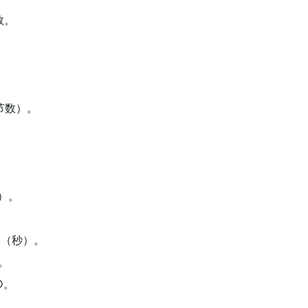
数。
节数）。
数）。
长（秒）。
D。
D。