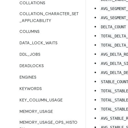
COLLATIONS
AVG_SEGMENT
COLLATION_CHARACTER_SET
AVG_SEGMENT
_APPLICABILITY
DELTA_COUNT
COLUMNS
TOTAL_DELTA
DATA_LOCK_WAITS
TOTAL_DELTA
AVG_DELTA_R
DDL_JOBS
AVG_DELTA_S
DEADLOCKS
AVG_DELTA_D
ENGINES
STABLE_COUN
KEYWORDS
TOTAL_STABL
TOTAL_STABL
KEY_COLUMN_USAGE
TOTAL_STABL
MEMORY_USAGE
AVG_STABLE_
MEMORY_USAGE_OPS_HISTO
AVG_STABLE_