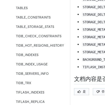
STORAGE_DEL
TABLES
STORAGE_DEL
TABLE_CONSTRAINTS
STORAGE_DEL
TABLE_STORAGE_STATS
STORAGE_MET
TIDB_CHECK_CONSTRAINTS
STORAGE_MET
STORAGE_MET
TIDB_HOT_REGIONS_HISTORY
STORAGE_MET
TIDB_INDEXES
BACKGROUND_
TIDB_INDEX_USAGE
TIFLASH_INS
TIDB_SERVERS_INFO
文档内容是
TIDB_TRX
是
否
TIFLASH_INDEXES
TIFLASH_REPLICA