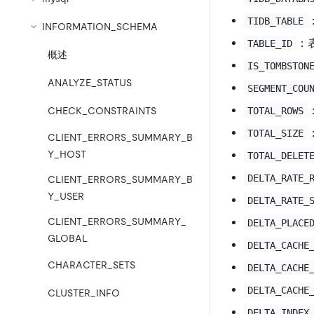
TIDB_TABLE
INFORMATION_SCHEMA
：表
TABLE_ID
概述
IS_TOMBSTON
ANALYZE_STATUS
SEGMENT_COU
TOTAL_ROWS
CHECK_CONSTRAINTS
TOTAL_SIZE
CLIENT_ERRORS_SUMMARY_B
Y_HOST
TOTAL_DELET
DELTA_RATE_
CLIENT_ERRORS_SUMMARY_B
Y_USER
DELTA_RATE_
CLIENT_ERRORS_SUMMARY_
DELTA_PLACE
GLOBAL
DELTA_CACHE
CHARACTER_SETS
DELTA_CACHE
DELTA_CACHE
CLUSTER_INFO
DELTA_INDEX