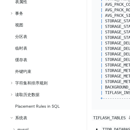
表属性
|
 AVG_PACK_C
|
 AVG_PACK_R
事务
|
 AVG_PACK_S
|
 STORAGE_ST
视图
|
 STORAGE_ST
|
 STORAGE_ST
分区表
|
 STORAGE_ST
|
 STORAGE_DE
临时表
|
 STORAGE_DE
|
 STORAGE_DE
|
 STORAGE_DE
缓存表
|
 STORAGE_ME
|
 STORAGE_ME
外键约束
|
 STORAGE_ME
|
 STORAGE_ME
字符集和排序规则
|
 BACKGROUND
|
 TIFLASH_IN
读取历史数据
+
-----------
Placement Rules in SQL
TIFLASH_TABLES
系统表
TIDB_DATABA
mysql