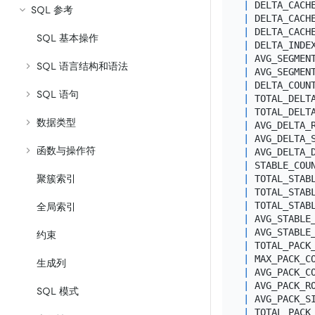
|
 DELTA_CACH
SQL 参考
|
 DELTA_CACH
|
 DELTA_CACH
SQL 基本操作
|
 DELTA_INDE
|
 AVG_SEGMEN
SQL 语言结构和语法
|
 AVG_SEGMEN
|
 DELTA_COUN
SQL 语句
|
 TOTAL_DELT
|
 TOTAL_DELT
数据类型
|
 AVG_DELTA_
|
 AVG_DELTA_
函数与操作符
|
 AVG_DELTA_
|
 STABLE_COU
|
 TOTAL_STAB
聚簇索引
|
 TOTAL_STAB
|
 TOTAL_STAB
全局索引
|
 AVG_STABLE
|
 AVG_STABLE
约束
|
 TOTAL_PACK
|
 MAX_PACK_C
生成列
|
 AVG_PACK_C
|
 AVG_PACK_R
SQL 模式
|
 AVG_PACK_S
|
 TOTAL_PACK