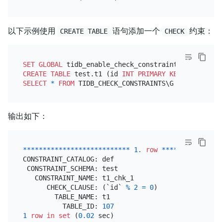
以下示例使用
语句添加一个
约束：
CREATE TABLE
CHECK
SET
GLOBAL
 tidb_enable_check_constraint 
=
ON
CREATE TABLE
 test.t1 (id 
INT
PRIMARY KEY
, 
CHECK
 (i
SELECT
*
FROM
输出如下：
*
*
*
*
*
*
*
*
*
*
*
*
*
*
*
*
*
*
*
*
*
*
*
*
*
*
*
1.
row
*
*
*
*
*
*
*
*
*
*
*
*
*
*
*
CONSTRAINT_CATALOG: def

 CONSTRAINT_SCHEMA: test

   CONSTRAINT_NAME: t1_chk_1

      CHECK_CLAUSE: (`id` 
%
2
=
0
)

        TABLE_NAME: t1

          TABLE_ID: 
107
1
row
in
set
 (
0.02