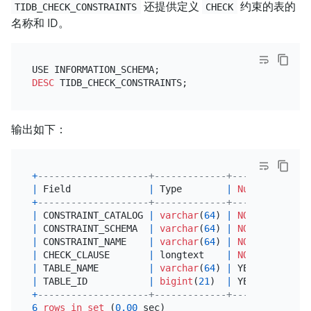
还提供定义
约束的表的
TIDB_CHECK_CONSTRAINTS
CHECK
名称和 ID。
DESC
输出如下：
+
--------------------+-------------+------+------+
|
 Field              
|
 Type        
|
Null
|
 Key  
|
+
--------------------+-------------+------+------+
|
 CONSTRAINT_CATALOG 
|
varchar
(
64
) 
|
NO
|
|
|
 CONSTRAINT_SCHEMA  
|
varchar
(
64
) 
|
NO
|
|
|
 CONSTRAINT_NAME    
|
varchar
(
64
) 
|
NO
|
|
|
 CHECK_CLAUSE       
|
 longtext    
|
NO
|
|
|
 TABLE_NAME         
|
varchar
(
64
) 
|
 YES  
|
|
|
 TABLE_ID           
|
bigint
(
21
)  
|
 YES  
|
|
+
--------------------+-------------+------+------+
6
rows
in
set
 (
0.00