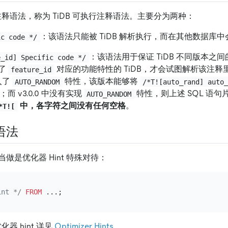
的注释语法，称为 TiDB 可执行注释语法。主要分为两种：
：该语法只能被 TiDB 解析执行，而在其他数据库
ic code */
：该语法用于保证 TiDB 不同版本之
e_id] Specific code */
了
对应的功能特性的 TiDB，才会试图解析该注释里
feature_id
引入了
特性，该版本能够将
AUTO_RANDOM
/*T![auto_rand] auto
；而 v3.0.0 中没有实现
特性，则上述 SQL 语
AUTO_RANDOM
中，各字符之间没有任何空格
。
*T![
语法
做是优化器 Hint 特殊对待：
int */
FROM
化器 hint 详见
Optimizer Hints
。