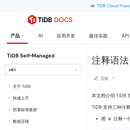
📣
TiDB Cloud Prem
产品
AI
应用开发
最佳实践
API
TiDB Self-Managed
注释语法
v8.1
贡献
关于 TiDB
本文档介绍 TiD
快速上手
TiDB 支持三种注
部署标准集群
用
注释一
#
数据迁移