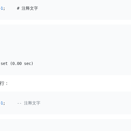
+
1
行：
+
1
;     
-- 注释文字