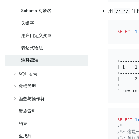
用
注
Schema 对象名
/* */
关键字
SELECT
1
用户自定义变量
表达式语法
注释语法
+--------
| 1  + 1 
+--------
SQL 语句
|      2 
+--------
数据类型
函数与操作符
聚簇索引
SELECT
1
约束
/*

/*> 这是一
生成列
/*> 多行注