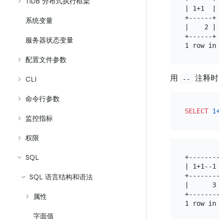
TiDB 分布式执行框架
| 1+1  |

+------+

系统变量
|    2 |

+------+

服务器状态变量
配置文件参数
用
注释时
--
CLI
命令行参数
SELECT
1
监控指标
权限
+--------
SQL
| 1+1--1 
+--------
SQL 语言结构和语法
|      3 
+--------
属性
字面值