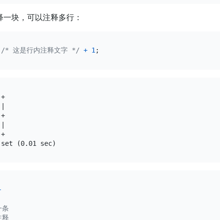
释一块，可以注释多行：
/* 这是行内注释文字 */
+
1
+

|

+

|

+

+
条

释
