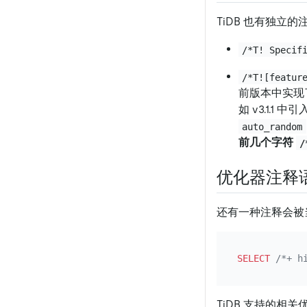
TiDB 也有独立
/*T! Specif
/*T![featur
前版本中实现
如 v3.1.1 中
auto_random
前几个字符
/
优化器注释
还有一种注释会被当
SELECT
/*+ h
TiDB 支持的相关优