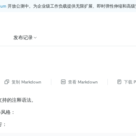
ium
 开放公测中。为企业级工作负载提供无限扩展、即时弹性伸缩和高级
发布记录
复制 Markdown
查看 Markdown
下载 P
B 支持的注释语法。
释风格：
行：