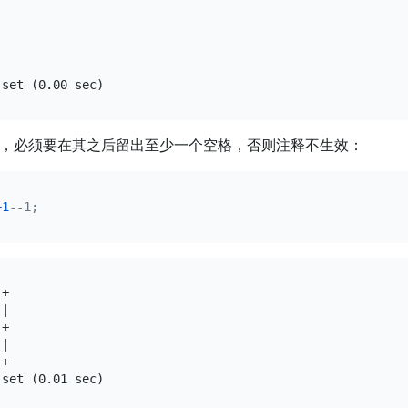
，必须要在其之后留出至少一个空格，否则注释不生效：
+
1
--1;
+

|

+

|

+
