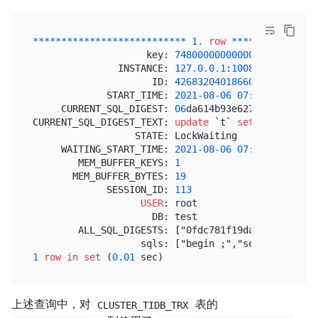
*
*
*
*
*
*
*
*
*
*
*
*
*
*
*
*
*
*
*
*
*
*
*
*
*
*
*
1.
row
*
*
*
*
*
*
*
*
*
*
*
*
*
*
*
                    key: 
74800000000000004
D5F72800
               INSTANCE: 
127.0
.0
.1
:
10080
                     ID: 
426832040186609668
             START_TIME: 
2021
-08
-06
07
:
30
:
16.58100
     CURRENT_SQL_DIGEST: 
06
da614b93e62713bd282d468
CURRENT_SQL_DIGEST_TEXT: 
update
 `t` 
set
 `v` 
=
 `v` 
                  STATE: LockWaiting

     WAITING_START_TIME: 
2021
-08
-06
07
:
30
:
16.59276
        MEM_BUFFER_KEYS: 
1
       MEM_BUFFER_BYTES: 
19
             SESSION_ID: 
113
USER
: root

                     DB: test

        ALL_SQL_DIGESTS: ["0fdc781f19da1c6078c9de7
1
row
in
set
 (
0.01
上述查询中，对
表的
CLUSTER_TIDB_TRX