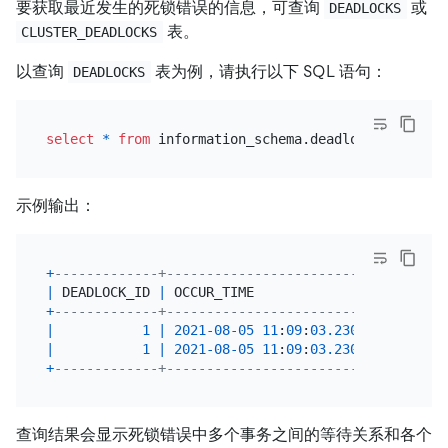
要获取最近发生的死锁错误的信息，可查询
或
DEADLOCKS
表。
CLUSTER_DEADLOCKS
以查询
表为例，请执行以下 SQL 语句：
DEADLOCKS
select
*
from
示例输出：
+
-------------+----------------------------+------
|
 DEADLOCK_ID 
|
 OCCUR_TIME                 
|
 RETRY
+
-------------+----------------------------+------
|
1
|
2021
-08
-05
11
:
09
:
03.230341
|
|
1
|
2021
-08
-05
11
:
09
:
03.230341
|
+
-------------+----------------------------+------
查询结果会显示死锁错误中多个事务之间的等待关系和各个