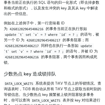
事务当前正在执行的 SQL 语句的归一化形式（即去掉参数
和格式的形式），以及发生冲突的 key 及其从 key 中解读
出的一些信息。
例如在上述例子中，第一行意味着 ID
为
的事务当前正在执行形如
426812829645406216
的语句，被
update `t` set `v` = ? where `id` = ? ;
另一个 ID 为
的事务阻塞；而
426812829645406217
同样也在执行一条形如
426812829645406217
update 
的语句，并被 ID 为
`t` set `v` = ? where `id` = ? ;
的事务阻塞，两个事务因而构成死
426812829645406216
锁。
少数热点 key 造成锁排队
系统表提供 TiKV 节点上的等锁情况。查
DATA_LOCK_WAITS
询该表时，TiDB 将自动从所有 TiKV 节点上获取当前时刻的
等锁信息。当少数热点 key 频繁被上锁并阻塞较多事务
时，你可以查询
表并按 key 对结果进行
DATA_LOCK_WAITS