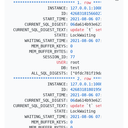
*
*
*
*
*
*
*
*
*
*
*
*
*
*
*
*
*
*
*
*
*
*
*
*
*
*
*
1.
row
*
*
*
*
*
*
*
*
*
*
*
*
*
*
*
               INSTANCE: 
127.0
.0
.1
:
10080
                     ID: 
426831815660273668
             START_TIME: 
2021
-08
-06
07
:
16
:
00.08100
     CURRENT_SQL_DIGEST: 
06
da614b93e62713bd282d468
CURRENT_SQL_DIGEST_TEXT: 
update
 `t` 
set
 `v` 
=
 `v` 
                  STATE: LockWaiting

     WAITING_START_TIME: 
2021
-08
-06
07
:
16
:
00.08772
        MEM_BUFFER_KEYS: 
0
       MEM_BUFFER_BYTES: 
0
             SESSION_ID: 
77
USER
: root

                     DB: test

*
*
*
*
*
*
*
*
*
*
*
*
*
*
*
*
*
*
*
*
*
*
*
*
*
*
*
2.
row
*
*
*
*
*
*
*
*
*
*
*
*
*
*
*
               INSTANCE: 
127.0
.0
.1
:
10080
                     ID: 
426831818019569665
             START_TIME: 
2021
-08
-06
07
:
16
:
09.08100
     CURRENT_SQL_DIGEST: 
06
da614b93e62713bd282d468
CURRENT_SQL_DIGEST_TEXT: 
update
 `t` 
set
 `v` 
=
 `v` 
                  STATE: LockWaiting

     WAITING_START_TIME: 
2021
-08
-06
07
:
16
:
09.29027
        MEM_BUFFER_KEYS: 
0
       MEM_BUFFER_BYTES: 
0