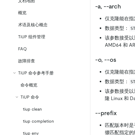
文档地图
-a, --arch
概览
仅克隆能在指
术语及核心概念
数据类型：
S
TiUP 组件管理
该参数接受以
AMD64 和 
FAQ
-o, --os
故障排查
仅克隆能在指
TiUP 命令参考手册
数据类型：
S
命令概览
该参数接受以
TiUP 命令
隆 Linux 和
tiup clean
--prefix
tiup completion
匹配版本时是
缀匹配指定的
tiup env