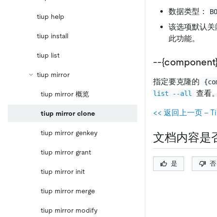
数据类型：
B
tiup help
该选项默认关
tiup install
此功能。
tiup list
--{compone
tiup mirror
指定要克隆的
{co
查看
list --all
tiup mirror 概览
<< 返回上一页 - Ti
tiup mirror clone
tiup mirror genkey
文档内容是
tiup mirror grant
是
否
tiup mirror init
tiup mirror merge
tiup mirror modify