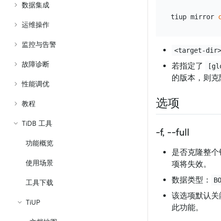
数据集成
tiup mirror 
运维操作
监控与告警
<target-dir
故障诊断
若指定了
[gl
的版本，则克
性能调优
选项
教程
TiDB 工具
-f, --full
功能概览
是否克隆整个
使用场景
项将失效。
数据类型：
B
工具下载
该选项默认关
TiUP
此功能。