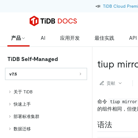
📣
TiDB Cloud Prem
产品
AI
应用开发
最佳实践
API
TiDB Self-Managed
tiup mirr
v7.5
贡献
关于 TiDB
命令
tiup mirror
快速上手
的组件相同，但使
部署标准集群
语法
数据迁移