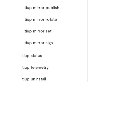
tiup mirror publish
tiup mirror rotate
tiup mirror set
tiup mirror sign
tiup status
tiup telemetry
tiup uninstall
tiup update
TiUP Cluster 命令
产品
生态
资
TiUP DM 命令
产品概览
集成
TiDB
TiKV
TiDB 集群拓扑文件配置