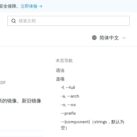
安全保障。
立即体验 →
简体中文
本页导航
语法
选项
DF
-f, --full
-a, --arch
新的镜像。新旧镜像
-o, --os
--prefix
--{component}（strings，默认为
空）