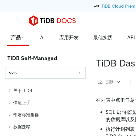
📣
TiDB Cloud Prem
产品
AI
应用开发
最佳实践
API
TiDB Self-Managed
TiDB D
v7.5
贡献
关于 TiDB
在列表中点击任意
快速上手
SQL 语句概
部署标准集群
的数据库以及
数据迁移
执行计划列表