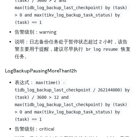
(task) / 3600 > 2 and 
max(tidb_log_backup_last_checkpoint) by (task) 
> 0 and max(tikv_log_backup_task_status) by 
(task) == 1
告警级别：warning
说明：日志备份任务处于暂停状态超过 2 小时，该告
警主要用于提醒，建议尽早执行
恢复
br log resume
任务。
LogBackupPausingMoreThan12h
表达式：
max(time() - 
tidb_log_backup_last_checkpoint / 262144000) by 
(task) / 3600 > 12 and 
max(tidb_log_backup_last_checkpoint) by (task) 
> 0 and max(tikv_log_backup_task_status) by 
(task) == 1
告警级别：critical