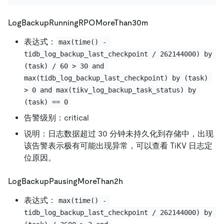
LogBackupRunningRPOMoreThan30m
表达式：
max(time() - 
tidb_log_backup_last_checkpoint / 262144000) by 
(task) / 60 > 30 and 
max(tidb_log_backup_last_checkpoint) by (task) 
> 0 and max(tikv_log_backup_task_status) by 
(task) == 0
告警级别：critical
说明：日志数据超过 30 分钟未持久化到存储中，出现
该告警表示极有可能出现异常，可以查看 TiKV 日志定
位原因。
LogBackupPausingMoreThan2h
表达式：
max(time() - 
tidb_log_backup_last_checkpoint / 262144000) by 