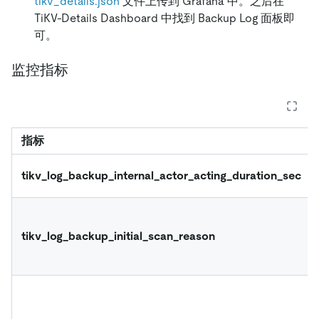
tikv_details.json
文件上传到 Grafana 中。之后在
TiKV-Details Dashboard 中找到 Backup Log 面板即
可。
监控指标
指标
tikv_log_backup_internal_actor_acting_duration_sec
tikv_log_backup_initial_scan_reason