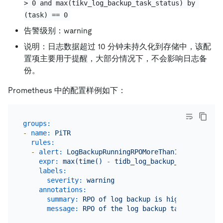
> 0 and max(tikv_log_backup_task_status) by 
(task) == 0
告警级别：warning
说明：日志数据超过 10 分钟未持久化到存储中，该配
置项主要用于提醒，大部分情况下，不会影响日志备
份。
Prometheus 中的配置样例如下：
groups:
-
name:
PiTR
rules:
-
alert:
LogBackupRunningRPOMoreThan10m
expr:
max(time()
-
tidb_log_backup_last_checkp
labels:
severity:
warning
annotations:
summary:
RPO
of
log
backup
is
high
message:
RPO
of
the
log
backup
task
 {{ 
$labe