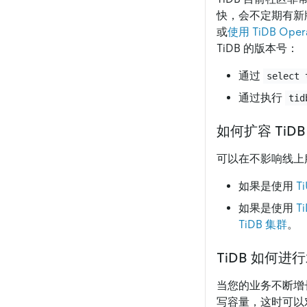
快，会不定期有新
或
使用 TiDB Ope
TiDB 的版本号：
通过
select 
通过执行
tid
如何扩容 TiD
可以在不影响线上服
如果是使用
T
如果是使用
T
TiDB 集群
。
TiDB 如何进
当您的业务不断增
写容量，这时可以对