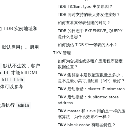
TiDB TiClient type 主要原因？
TiDB 同时支持的最大并发连接数？
如何查看某张表创建的时间？
 TiDB 实例地址和
TiDB 的日志中 EXPENSIVE_QUERY
是什么意思？
如何预估 TiDB 中一张表的大小？
，默认启用）。启用
TiKV 管理
如何为合规性或多租户应用程序指定
默认不生效，客户
d
数据位置？
才能 kill DML
n_id
TiKV 集群副本建议配置数量是多少，
，
kill tidb 
是不是最小高可用配置（3个）最好？
具体可以参考
TiKV 启动报错：cluster ID mismatch
TiKV 启动报错：duplicated store
address
D，然后执行
admin 
TiKV master 和 slave 用的是一样的压
缩算法，为什么效果不一样？
TiKV block cache 有哪些特性？