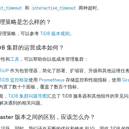
和
两种超时。
it_timeout
interactive_timeout
本管理策略是怎么样的？
本的管理策略，可以参考
TiDB 版本规则
。
iDB 集群的运营成本如何？
特性和
工具
，可以帮助你以低成本管理集群：
TiUP
作为包管理器，简化了部署、扩缩容、升级和其他运维任
TiDB 监控框架
使用
Prometheus
存储监控和性能指标，使用
Gr
na 内置了数十个面板，覆盖了数百个指标。
面，
TiDB 集群问题导图
汇总了 TiDB 服务器和其他组件的常见
解决遇到的相关问题。
 master 版本之间的区别，应该怎么办？
非常活跃，同时，我们还在不断的优化和修改 BUG，因此 TiDB 