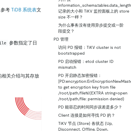
information_schema.tables.data_lengt
息参考
TiDB 系统表
文
记录的大小和 TiKV 监控面板上的 store
size 不一样？
为什么事务没有使用异步提交或一阶
段提交？
PD 管理
参数指定了日
ile
访问 PD 报错：TiKV cluster is not
bootstrapped
PD 启动报错：etcd cluster ID
mismatch
件的相关介绍与其存放
PD 开启静态加密报错：
[PD:encryption:ErrEncryptionNewMaste
to get encryption key from file
/root/path/file%!(EXTRA string=open
/root/path/file: permission denied)
PD 能容忍的时间同步误差是多少？
Client 连接是如何寻找 PD 的？
TiKV 节点 (Store) 各状态 (Up,
Disconnect, Offline, Down,