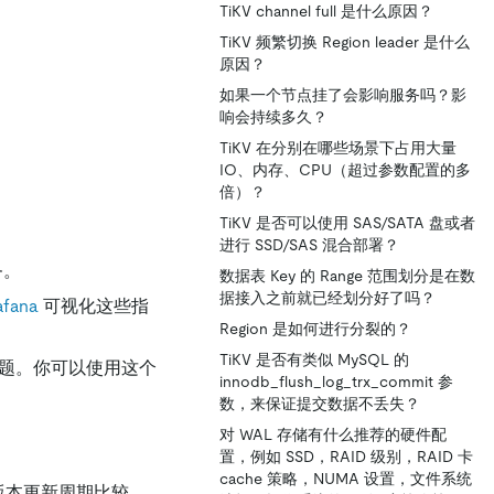
TiKV channel full 是什么原因？
TiKV 频繁切换 Region leader 是什么
原因？
如果一个节点挂了会影响服务吗？影
响会持续多久？
TiKV 在分别在哪些场景下占用大量
IO、内存、CPU（超过参数配置的多
倍）？
TiKV 是否可以使用 SAS/SATA 盘或者
进行 SSD/SAS 混合部署？
务。
数据表 Key 的 Range 范围划分是在数
据接入之前就已经划分好了吗？
afana
可视化这些指
Region 是如何进行分裂的？
TiKV 是否有类似 MySQL 的
问题。你可以使用这个
innodb_flush_log_trx_commit 参
数，来保证提交数据不丢失？
对 WAL 存储有什么推荐的硬件配
置，例如 SSD，RAID 级别，RAID 卡
cache 策略，NUMA 设置，文件系统
的版本更新周期比较