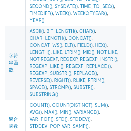
SECOND()
,
SYSDATE()
,
TIME_TO_SEC()
,
TIMEDIFF()
,
WEEK()
,
WEEKOFYEAR()
,
YEAR()
ASCII()
,
BIT_LENGTH()
,
CHAR()
,
CHAR_LENGTH()
,
CONCAT()
,
CONCAT_WS()
,
ELT()
,
FIELD()
,
HEX()
,
LENGTH()
,
LIKE
,
LTRIM()
,
MID()
,
NOT LIKE
,
字符
NOT REGEXP
,
REGEXP
,
REGEXP_INSTR ()
,
串函
REGEXP_LIKE ()
,
REGEXP_REPLACE ()
,
数
REGEXP_SUBSTR ()
,
REPLACE()
,
REVERSE()
,
RIGHT()
,
RLIKE
,
RTRIM()
,
SPACE()
,
STRCMP()
,
SUBSTR()
,
SUBSTRING()
COUNT()
,
COUNT(DISTINCT)
,
SUM()
,
AVG()
,
MAX()
,
MIN()
,
VARIANCE()
,
聚合
VAR_POP()
,
STD()
,
STDDEV()
,
函数
STDDEV_POP
,
VAR_SAMP()
,