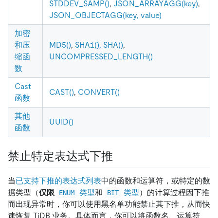
STDDEV_SAMP()
,
JSON_ARRAYAGG(key)
,
JSON_OBJECTAGG(key, value)
加密
和压
MD5()
,
SHA1(), SHA()
,
缩函
UNCOMPRESSED_LENGTH()
数
Cast
CAST()
,
CONVERT()
函数
其他
UUID()
函数
禁止特定表达式下推
当
已支持下推的表达式列表
中的函数和运算符，或特定的数
据类型（
仅限
类型
和
类型
）的计算过程因下推
ENUM
BIT
而出现异常时，你可以使用黑名单功能禁止其下推，从而快
速恢复 TiDB 业务。具体而言，你可以将函数名、运算符