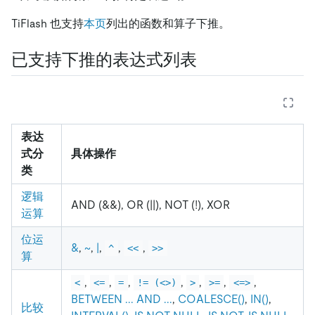
TiFlash 也支持
本页
列出的函数和算子下推。
已支持下推的表达式列表
表达
式分
具体操作
类
逻辑
AND (&&), OR (
|
|
), NOT (!), XOR
运算
位运
&
,
~
,
|
,
,
,
^
<<
>>
算
,
,
,
,
,
,
,
<
<=
=
!= (<>)
>
>=
<=>
BETWEEN ... AND ...
,
COALESCE()
,
IN()
,
比较