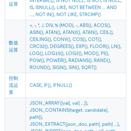
INTERVAL()
,
IS NOT NULL
,
IS NOT
,
IS NULL
,
运算
IS
,
ISNULL()
,
LIKE
,
NOT BETWEEN ... AND
...
,
NOT IN()
,
NOT LIKE
,
STRCMP()
+
,
-
,
*
,
/
,
DIV
,
% (MOD)
,
-
,
ABS()
,
ACOS()
,
ASIN()
,
ATAN()
,
ATAN2(), ATAN()
,
CEIL()
,
CEILING()
,
CONV()
,
COS()
,
COT()
,
数值
CRC32()
,
DEGREES()
,
EXP()
,
FLOOR()
,
LN()
,
运算
LOG()
,
LOG10()
,
LOG2()
,
MOD()
,
PI()
,
POW()
,
POWER()
,
RADIANS()
,
RAND()
,
ROUND()
,
SIGN()
,
SIN()
,
SQRT()
控制
流运
CASE
,
IF()
,
IFNULL()
算
JSON_ARRAY([val[, val] ...])
,
JSON_CONTAINS(target, candidate[,
path])
,
JSON_EXTRACT(json_doc, path[, path] ...)
,