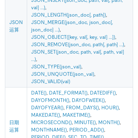
JSON_INSERT(json_doc, path, val[, path,
val] ...)
,
JSON_LENGTH(json_doc[, path])
,
JSON
JSON_MERGE(json_doc, json_doc[,
运算
json_doc] ...)
,
JSON_OBJECT([key, val[, key, val] ...])
,
JSON_REMOVE(json_doc, path[, path] ...)
,
JSON_SET(json_doc, path, val[, path, val]
...)
,
JSON_TYPE(json_val)
,
JSON_UNQUOTE(json_val)
,
JSON_VALID(val)
DATE()
,
DATE_FORMAT()
,
DATEDIFF()
,
DAYOFMONTH()
,
DAYOFWEEK()
,
DAYOFYEAR()
,
FROM_DAYS()
,
HOUR()
,
MAKEDATE()
,
MAKETIME()
,
日期
MICROSECOND()
,
MINUTE()
,
MONTH()
,
运算
MONTHNAME()
,
PERIOD_ADD()
,
PERIOD_DIFF()
,
SEC_TO_TIME()
,