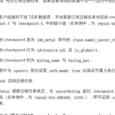
停止已有迁移任务。如果需要增加的表属于另一个运行中的
sk
 客户连接到下游 TiDB 数据库，手动更新已有迁移任务对应的 chec
与
中的较小值（在本例中，为
int-T
checkpoint-S
(mysql-b
checkpoint 表为
库中的
{dm_meta}
{task-name}_syncer_c
checkpoint 行为
且
。
id={source-id}
is_global=1
checkpoint 列为
与
。
binlog_name
binlog_pos
置中为
部分设置
以保证可重入执
syncers
safe-mode: true
启动迁移任务。
ask
观察迁移任务状态，当
超过
tatus
syncerBinlog
checkpoint
后（在本例中，为
），即可还原
(mysql-bin.000100, 1234)
s
务。