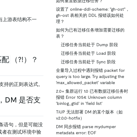
如何重置数据迁移任务？
设置了 online-ddl-scheme: "gh-ost"，
gh-ost 表相关的 DDL 报错该如何处
，与上游表结构不一
理？
如何为已有迁移任务增加需要迁移的
表？
迁移任务当前处于 Dump 阶段
迁移任务当前处于 Load 阶段
匹配
（?!）？
迁移任务当前处于 Sync 阶段
全量导入过程中遇到报错 packet for
query is too large. Try adjusting the
'max_allowed_packet' variable
ng 支持的正则表达式。
2.0+ 集群运行 1.0 已有数据迁移任务时
报错 Error 1054: Unknown column
作，DM 是否支
'binlog_gtid' in 'field list'
TiUP 无法部署 DM 的某个版本（如
v2.0.0-hotfix）
多条语句，但是可能没
DM 同步报错 parse mydumper
作，或者在测试环境中验
metadata error: EOF