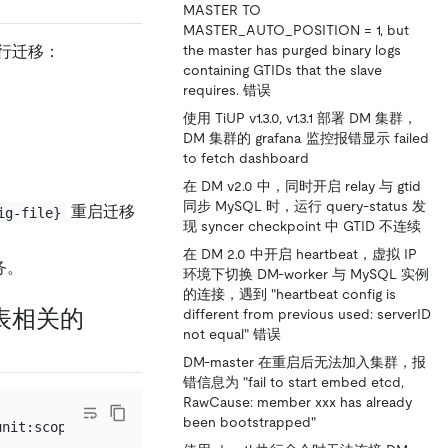
MASTER TO
MASTER_AUTO_POSITION = 1, but
the master has purged binary logs
行迁移：
containing GTIDs that the slave
requires. 错误
使用 TiUP v1.3.0, v1.3.1 部署 DM 集群，
DM 集群的 grafana 监控报错显示 failed
to fetch dashboard
在 DM v2.0 中，同时开启 relay 与 gtid
同步 MySQL 时，运行 query-status 发
重启迁移
ig-file}
现 syncer checkpoint 中 GTID 不连续
在 DM 2.0 中开启 heartbeat，虚拟 IP
务。
环境下切换 DM-worker 与 MySQL 实例
的连接，遇到 "heartbeat config is
t 表相关的
different from previous used: serverID
not equal" 错误
DM-master 在重启后无法加入集群，报
错信息为 "fail to start embed etcd,
RawCause: member xxx has already
been bootstrapped"