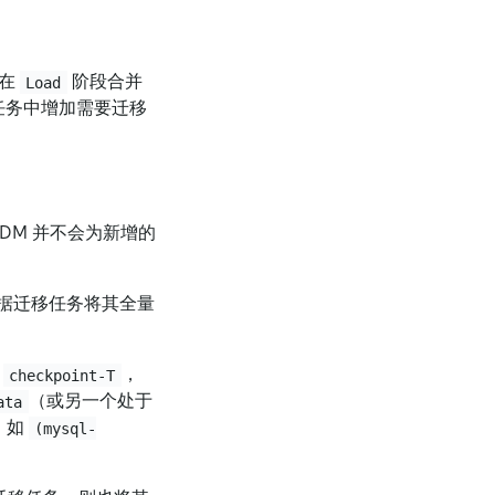
们在
阶段合并
Load
任务中增加需要迁移
DM 并不会为新增的
据迁移任务将其全量
为
，
checkpoint-T
（或另一个处于
ata
，如
(mysql-