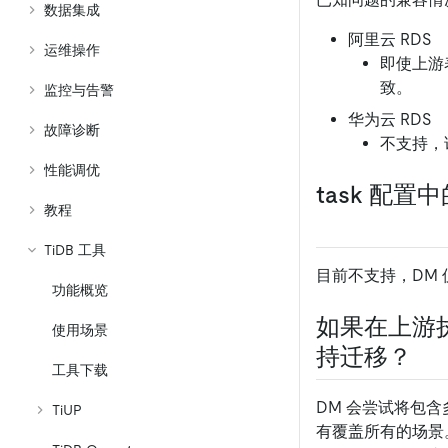
数据集成
阿里云 RDS
运维操作
即使上游表
致。
监控与告警
华为云 RDS
故障诊断
不支持，
性能调优
task 配
教程
TiDB 工具
目前不支持，DM 仅
功能概览
如果在上游执行
使用场景
持迁移？
工具下载
DM 会尝试将包含
TiUP
有覆盖所有的场景。