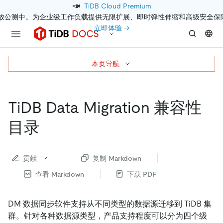
📣
TiDB Cloud Premium
开放公测中。为企业级工作负载提供无限扩展、即时弹性伸缩和高级安全保
立即体验 →
本页导航
TiDB Data Migration 兼容性
目录
贡献
复制 Markdown
查看 Markdown
下载 PDF
DM 数据同步软件支持从不同类型的数据源迁移到 TiDB 集
群。针对各种数据源类型，产品支持程度可以分为四个级