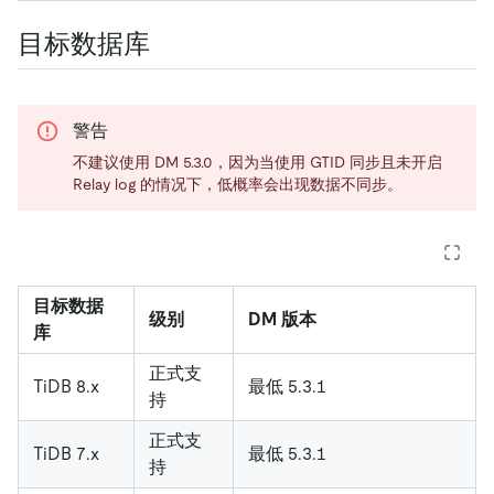
目标数据库
警告
不建议使用 DM 5.3.0，因为当使用 GTID 同步且未开启
Relay log 的情况下，低概率会出现数据不同步。
目标数据
级别
DM 版本
库
正式支
TiDB 8.x
最低 5.3.1
持
正式支
TiDB 7.x
最低 5.3.1
持