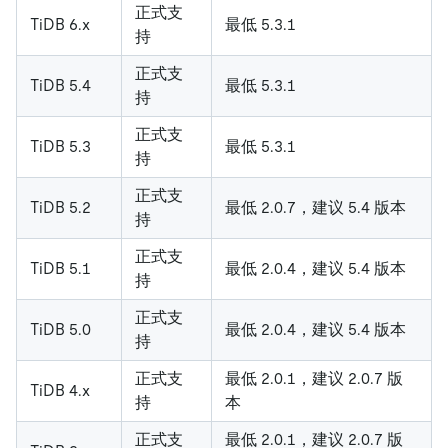
正式支
TiDB 6.x
最低 5.3.1
持
正式支
TiDB 5.4
最低 5.3.1
持
正式支
TiDB 5.3
最低 5.3.1
持
正式支
TiDB 5.2
最低 2.0.7，建议 5.4 版本
持
正式支
TiDB 5.1
最低 2.0.4，建议 5.4 版本
持
正式支
TiDB 5.0
最低 2.0.4，建议 5.4 版本
持
正式支
最低 2.0.1，建议 2.0.7 版
TiDB 4.x
持
本
正式支
最低 2.0.1，建议 2.0.7 版