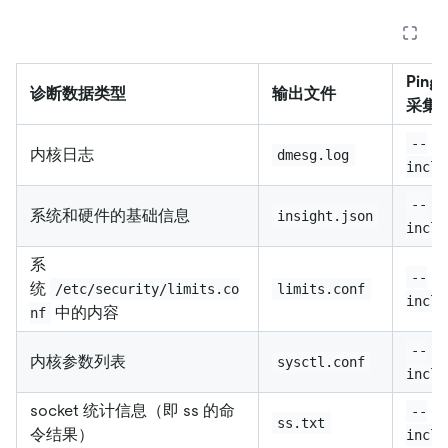
PingC
诊断数据类型
输出文件
采集
--
内核日志
dmesg.log
inclu
--
系统和硬件的基础信息
insight.json
inclu
系
--
统
/etc/security/limits.co
limits.conf
inclu
中的内容
nf
--
内核参数列表
sysctl.conf
inclu
socket 统计信息（即 ss 的命
--
ss.txt
令结果）
inclu