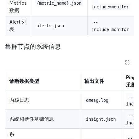
Metrics
{metric_name}.json
include=monitor
数据
Alert 列
--
alerts.json
表
include=monitor
集群节点的系统信息
PingC
诊断数据类型
输出文件
采集
--
内核日志
dmesg.log
inclu
--
系统和硬件基础信息
insight.json
inclu
系
--