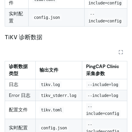
件
include=config
实时配
--
config.json
置
include=config
TiKV 诊断数据
诊断数据
PingCAP Clinic
输出文件
类型
采集参数
日志
tikv.log
--include=log
Error 日志
tikv_stderr.log
--include=log
--
配置文件
tikv.toml
include=config
--
实时配置
config.json
include=config