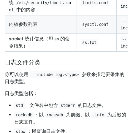
统
/etc/security/limits.co
limits.conf
inclu
中的内容
nf
--
内核参数列表
sysctl.conf
inclu
socket 统计信息（即 ss 的命
--
ss.txt
令结果）
inclu
日志文件分类
你可以使用
参数来指定要采集的
--include=log.<type>
日志类型。
日志类型包括：
：文件名中包含
的日志文件。
std
stderr
：以
为前缀、以
为后缀的
rocksdb
rocksdb
.info
日志文件。
：慢查询日志文件。
slow