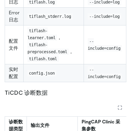
日志
tiflash.log
--include=log
Error
tiflash_stderr.log
--include=log
日志
tiflash-
，
learner.toml
配置
--
tiflash-
文件
include=config
，
preprocessed.toml
tiflash.toml
实时
--
config.json
配置
include=config
TiCDC 诊断数据
诊断数
PingCAP Clinic 采
输出文件
据类型
集参数