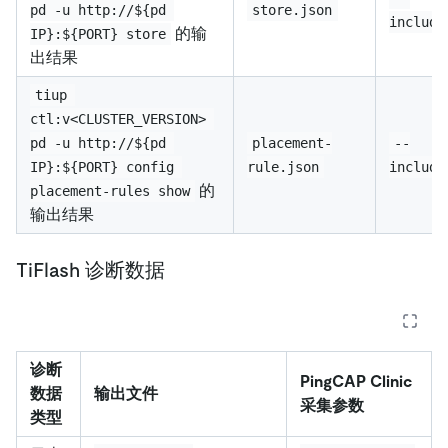
pd -u http://${pd 
store.json
include
的输
IP}:${PORT} store
出结果
tiup 
ctl:v<CLUSTER_VERSION> 
pd -u http://${pd 
placement-
--
IP}:${PORT} config 
rule.json
include
的
placement-rules show
输出结果
TiFlash 诊断数据
诊断
PingCAP Clinic
数据
输出文件
采集参数
类型