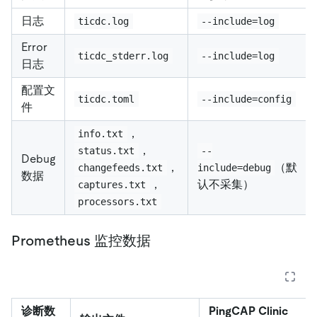
日志
ticdc.log
--include=log
Error
ticdc_stderr.log
--include=log
日志
配置文
ticdc.toml
--include=config
件
，
info.txt
，
status.txt
--
Debug
，
（默
changefeeds.txt
include=debug
数据
，
认不采集）
captures.txt
processors.txt
Prometheus 监控数据
诊断数
PingCAP Clinic