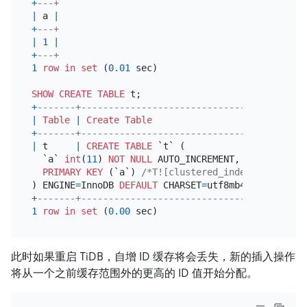
+
---+
|
 a 
|
+
---+
|
1
|
+
---+
1
row
in
set
 (
0.01
 sec)

SHOW
CREATE TABLE
+
-------+-----------------------------------------
|
Table
|
Create Table
+
-------+-----------------------------------------
|
 t     
|
CREATE TABLE
 `t` (

  `a` 
int
(
11
) 
NOT NULL
 AUTO_INCREMENT,

PRIMARY KEY
 (`a`) 
/*T![clustered_index] CLUSTERE
) ENGINE
=
InnoDB 
DEFAULT
 CHARSET
=
utf8mb4 
COLLATE
=
ut
+
-------+-----------------------------------------
1
row
in
set
 (
0.00
此时如果重启 TiDB，自增 ID 缓存将会丢失，新的插入操作
将从一个之前缓存范围外的更高的 ID 值开始分配。