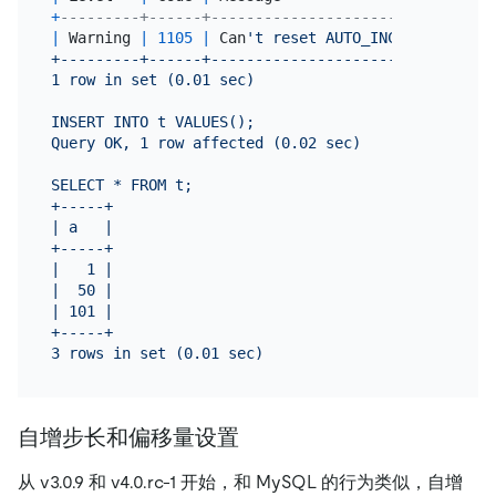
+
---------+------+--------------------------------
|
 Warning 
|
1105
|
 Can
't reset AUTO_INCREMENT to 0
+---------+------+--------------------------------
1 row in set (0.01 sec)

INSERT INTO t VALUES();

Query OK, 1 row affected (0.02 sec)

SELECT * FROM t;

+-----+

| a   |

+-----+

|   1 |

|  50 |

| 101 |

+-----+

自增步长和偏移量设置
从 v3.0.9 和 v4.0.rc-1 开始，和 MySQL 的行为类似，自增