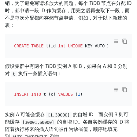
销，为了避免写请求放大的问题，每个 TiDB 节点在分配 ID
时，都申请一段 ID 作为缓存，用完之后再去取下一段，而
不是每次分配都向存储节点申请。例如，对于以下新建的
表：
CREATE TABLE
 t(id 
int
UNIQUE
 KEY AUTO_INCREMENT, c
假设集群中有两个 TiDB 实例 A 和 B，如果向 A 和 B 分别
对
执行一条插入语句：
t
INSERT INTO
 t (c) 
VALUES
 (
1
实例 A 可能会缓存
的自增 ID，而实例 B 则可
[1,30000]
能缓存
的自增 ID。各自实例缓存的 ID 将
[30001,60000]
随着执行将来的插入语句被作为缺省值，顺序地填充
到
列中。
AUTO_INCREMENT