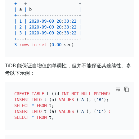
+
---+---------------------+
|
 a 
|
 b                   
|
+
---+---------------------+
|
1
|
2020
-09
-09
20
:
38
:
22
|
|
2
|
2020
-09
-09
20
:
38
:
22
|
|
3
|
2020
-09
-09
20
:
38
:
22
|
+
---+---------------------+
3
rows
in
set
 (
0.00
TiDB 能保证自增值的单调性，但并不能保证其连续性。参
考以下示例：
CREATE TABLE
 t (id 
INT
NOT NULL
PRIMARY KEY
 AUTO_I
INSERT INTO
 t (a) 
VALUES
 (
'A'
), (
'B'
SELECT
*
FROM
INSERT INTO
 t (a) 
VALUES
 (
'A'
), (
'C'
) 
ON
 DUPLICATE
SELECT
*
FROM