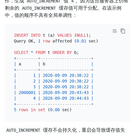
作，生成
值
。因为这台服务器上仍有
AUTO_INCREMENT
4
剩余的
缓存值可用于分配。在该示例
AUTO_INCREMENT
中，值的顺序不具有全局单调性：
INSERT INTO
 t (a) 
VALUES
 (
NULL
);

Query OK, 
1
row
 affected (
0.01
 sec)

SELECT
*
FROM
 t 
ORDER
BY
+
---------+---------------------+
|
 a       
|
 b                   
|
+
---------+---------------------+
|
1
|
2020
-09
-09
20
:
38
:
22
|
|
2
|
2020
-09
-09
20
:
38
:
22
|
|
3
|
2020
-09
-09
20
:
38
:
22
|
|
2000001
|
2020
-09
-09
20
:
43
:
43
|
|
4
|
2020
-09
-09
20
:
44
:
43
|
+
---------+---------------------+
5
rows
in
set
 (
0.00
缓存不会持久化，重启会导致缓存值失
AUTO_INCREMENT