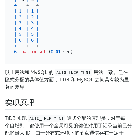
+
----+---+
|
1
|
1
|
|
2
|
2
|
|
3
|
3
|
|
4
|
4
|
|
5
|
5
|
|
6
|
6
|
+
----+---+
6
rows
in
set
 (
0.01
以上用法和 MySQL 的
用法一致。但在
AUTO_INCREMENT
隐式分配的具体值方面，TiDB 和 MySQL 之间具有较为显
著的差异。
实现原理
TiDB 实现
隐式分配的原理是，对于每一
AUTO_INCREMENT
个自增列，都使用一个全局可见的键值对用于记录当前已分
配的最大 ID。由于分布式环境下的节点通信存在一定开