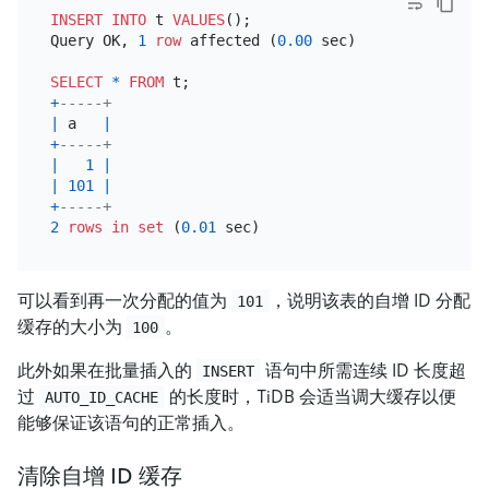
INSERT INTO
 t 
VALUES
();

Query OK, 
1
row
 affected (
0.00
 sec)

SELECT
*
FROM
+
-----+
|
 a   
|
+
-----+
|
1
|
|
101
|
+
-----+
2
rows
in
set
 (
0.01
可以看到再一次分配的值为
，说明该表的自增 ID 分配
101
缓存的大小为
。
100
此外如果在批量插入的
语句中所需连续 ID 长度超
INSERT
过
的长度时，TiDB 会适当调大缓存以便
AUTO_ID_CACHE
能够保证该语句的正常插入。
清除自增 ID 缓存