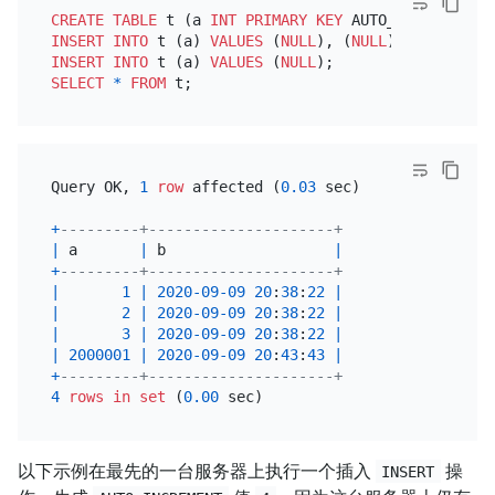
CREATE TABLE
 t (a 
INT
PRIMARY KEY
 AUTO_INCREMENT, 
INSERT INTO
 t (a) 
VALUES
 (
NULL
), (
NULL
), (
NULL
INSERT INTO
 t (a) 
VALUES
 (
NULL
SELECT
*
FROM
Query OK, 
1
row
 affected (
0.03
 sec)

+
---------+---------------------+
|
 a       
|
 b                   
|
+
---------+---------------------+
|
1
|
2020
-09
-09
20
:
38
:
22
|
|
2
|
2020
-09
-09
20
:
38
:
22
|
|
3
|
2020
-09
-09
20
:
38
:
22
|
|
2000001
|
2020
-09
-09
20
:
43
:
43
|
+
---------+---------------------+
4
rows
in
set
 (
0.00
以下示例在最先的一台服务器上执行一个插入
操
INSERT