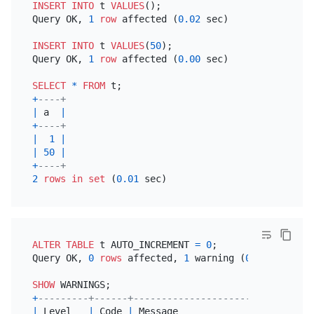
INSERT INTO
 t 
VALUES
();

Query OK, 
1
row
 affected (
0.02
 sec)

INSERT INTO
 t 
VALUES
(
50
);

Query OK, 
1
row
 affected (
0.00
 sec)

SELECT
*
FROM
+
----+
|
 a  
|
+
----+
|
1
|
|
50
|
+
----+
2
rows
in
set
 (
0.01
ALTER TABLE
 t AUTO_INCREMENT 
=
0
;

Query OK, 
0
rows
 affected, 
1
 warning (
0.07
 sec)

SHOW
+
---------+------+--------------------------------
|
 Level   
|
 Code 
|
 Message                        