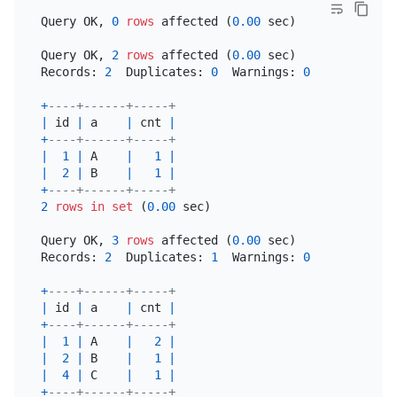
Query OK, 
0
rows
 affected (
0.00
 sec)

Query OK, 
2
rows
 affected (
0.00
 sec)

Records: 
2
  Duplicates: 
0
  Warnings: 
0
+
----+------+-----+
|
 id 
|
 a    
|
 cnt 
|
+
----+------+-----+
|
1
|
 A    
|
1
|
|
2
|
 B    
|
1
|
+
----+------+-----+
2
rows
in
set
 (
0.00
 sec)

Query OK, 
3
rows
 affected (
0.00
 sec)

Records: 
2
  Duplicates: 
1
  Warnings: 
0
+
----+------+-----+
|
 id 
|
 a    
|
 cnt 
|
+
----+------+-----+
|
1
|
 A    
|
2
|
|
2
|
 B    
|
1
|
|
4
|
 C    
|
1
|
+
----+------+-----+