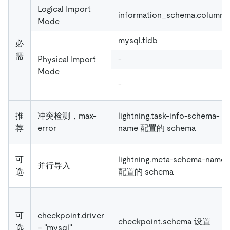
Logical Import
information_schema.columns
Mode
mysql.tidb
必
需
Physical Import
-
Mode
-
推
冲突检测，max-
lightning.task-info-schema-
荐
error
name 配置的 schema
可
lightning.meta-schema-name
并行导入
选
配置的 schema
可
checkpoint.driver
checkpoint.schema 设置
选
= "mysql"